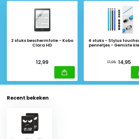
2 stuks beschermfolie - Kobo
4 stuks - Stylus touchs
Clara HD
pennetjes - Gemixte kl
Deliverytime
Deliverytime
12,99
14,95
17,95
Recent bekeken