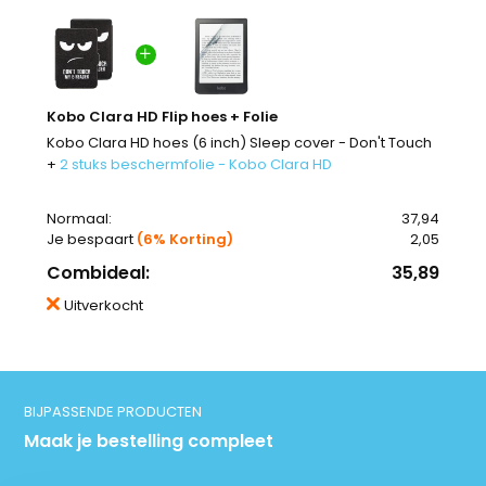
Kobo Clara HD Flip hoes + Folie
Kobo Clara HD hoes (6 inch) Sleep cover - Don't Touch
+
2 stuks beschermfolie - Kobo Clara HD
Normaal:
37,94
Je bespaart
(6% Korting)
2,05
Combideal:
35,89
Uitverkocht
BIJPASSENDE PRODUCTEN
Maak je bestelling compleet