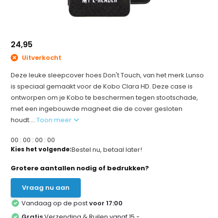
24,95
Uitverkocht
Deze leuke sleepcover hoes Don't Touch, van het merk Lunso
is speciaal gemaakt voor de Kobo Clara HD. Deze case is
ontworpen om je Kobo te beschermen tegen stootschade,
met een ingebouwde magneet die de cover gesloten
houdt....
Toon meer
0
0
:
0
0
:
0
0
:
0
0
Kies het volgende:
Bestel nu, betaal later!
Grotere aantallen nodig of bedrukken?
Vraag nu aan
Vandaag op de post
voor 17:00
Gratis
Verzending & Ruilen vanaf 15,-