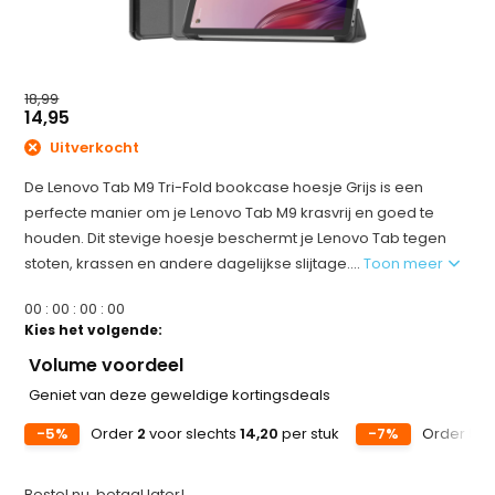
18,99
14,95
Uitverkocht
De Lenovo Tab M9 Tri-Fold bookcase hoesje Grijs is een
perfecte manier om je Lenovo Tab M9 krasvrij en goed te
houden. Dit stevige hoesje beschermt je Lenovo Tab tegen
stoten, krassen en andere dagelijkse slijtage....
Toon meer
0
0
:
0
0
:
0
0
:
0
0
Kies het volgende:
Volume voordeel
Geniet van deze geweldige kortingsdeals
-5%
Order
2
voor slechts
14,20
per stuk
-7%
Order
5
vo
Bestel nu, betaal later!