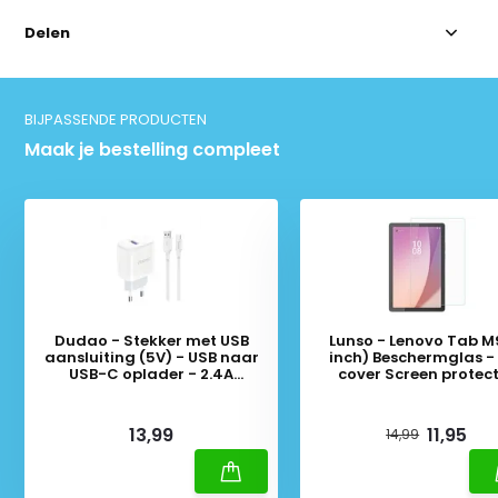
Delen
BIJPASSENDE PRODUCTEN
Maak je bestelling compleet
Dudao - Stekker met USB
Lunso - Lenovo Tab M
aansluiting (5V) - USB naar
inch) Beschermglas - 
USB-C oplader - 2.4A
cover Screen protec
oplaadkabel - Datakabel - 1
Meter - Wit
Deliverytime
Deliverytime
13,99
11,95
14,99