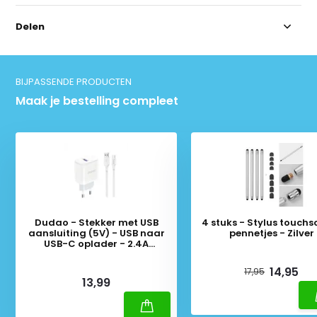
Delen
BIJPASSENDE PRODUCTEN
Maak je bestelling compleet
Dudao - Stekker met USB
4 stuks - Stylus touchs
aansluiting (5V) - USB naar
pennetjes - Zilver
USB-C oplader - 2.4A
oplaadkabel - Datakabel - 1
Deliverytime
Meter - Wit
Deliverytime
14,95
17,95
13,99