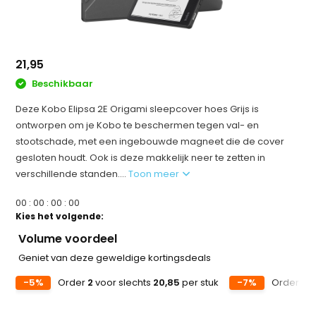
21,95
Beschikbaar
Deze Kobo Elipsa 2E Origami sleepcover hoes Grijs is
ontworpen om je Kobo te beschermen tegen val- en
stootschade, met een ingebouwde magneet die de cover
gesloten houdt. Ook is deze makkelijk neer te zetten in
verschillende standen....
Toon meer
0
0
:
0
0
:
0
0
:
0
0
Kies het volgende:
Volume voordeel
Geniet van deze geweldige kortingsdeals
-5%
Order
2
voor slechts
20,85
per stuk
-7%
Order
5
v