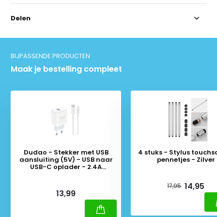
Delen
BIJPASSENDE PRODUCTEN
Maak je bestelling compleet
Dudao - Stekker met USB
4 stuks - Stylus touchs
aansluiting (5V) - USB naar
pennetjes - Zilver
USB-C oplader - 2.4A
oplaadkabel - Datakabel - 1
Deliverytime
Meter - Wit
Deliverytime
14,95
17,95
13,99