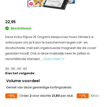
22,95
Beschikbaar
Deze Kobo Elipsa 2E Origami sleepcover hoes Vlinders is
ontworpen om je Kobo te beschermen tegen val- en
stootschade, met een ingebouwde magneet die de cover
gesloten houdt. Ook is deze makkelijk neer te zetten in
verschillende standen....
Toon meer
0
0
:
0
0
:
0
0
:
0
0
Kies het volgende:
Volume voordeel
Geniet van deze geweldige kortingsdeals
-5%
Order
2
voor slechts
21,80
per stuk
-7%
Order
5
vo