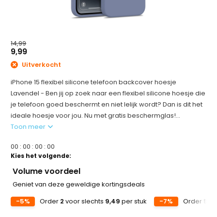
14,99
9,99
Uitverkocht
iPhone 15 flexibel silicone telefoon backcover hoesje
Lavendel - Ben jij op zoek naar een flexibel silicone hoesje die
je telefoon goed beschermt en niet lelijk wordt? Dan is dit het
ideale hoesje voor jou. Nu met gratis beschermglas!...
Toon meer
0
0
:
0
0
:
0
0
:
0
0
Kies het volgende:
Volume voordeel
Geniet van deze geweldige kortingsdeals
-5%
Order
2
voor slechts
9,49
per stuk
-7%
Order
5
vo