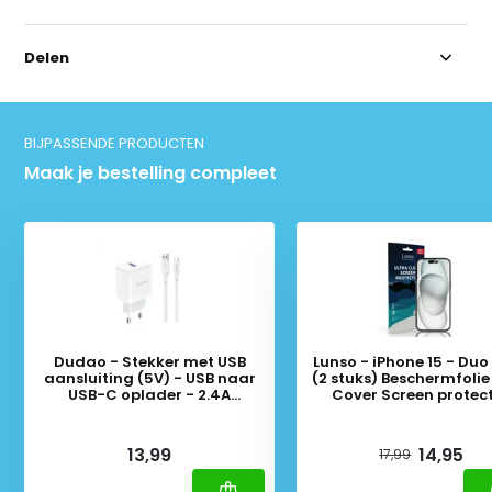
Delen
BIJPASSENDE PRODUCTEN
Maak je bestelling compleet
Dudao - Stekker met USB
Lunso - iPhone 15 - Duo
aansluiting (5V) - USB naar
(2 stuks) Beschermfolie 
USB-C oplader - 2.4A
Cover Screen protec
oplaadkabel - Datakabel - 1
Meter - Wit
Deliverytime
Deliverytime
13,99
14,95
17,99