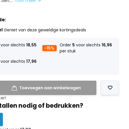
zien....
Toon meer
de:
el
Geniet van deze geweldige kortingsdeals
voor slechts
18,55
Order
5
voor slechts
16,96
-15%
k
per stuk
voor slechts
17,96
k
Toevoegen aan winkelwagen
ter!
tallen nodig of bedrukken?