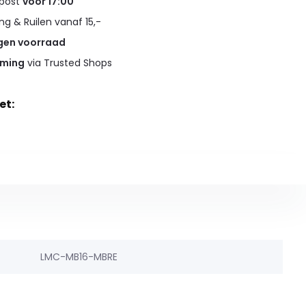
 post
voor 17:00
g & Ruilen vanaf 15,-
gen voorraad
rming
via Trusted Shops
et:
LMC-MB16-MBRE