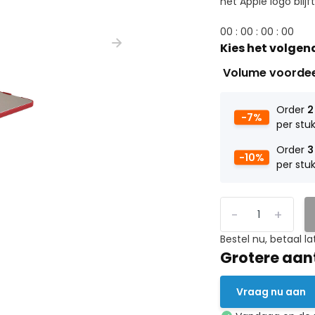
het Apple logo blijft 
0
0
:
0
0
:
0
0
:
0
0
Kies het volgen
Volume voorde
Order
2
-7%
per stu
Order
3
-10%
per stu
-
+
Bestel nu, betaal la
Grotere aan
Vraag nu aan