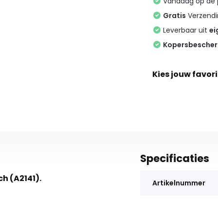
Vandaag op de
Gratis
Verzendin
Leverbaar uit
ei
Kopersbesche
Kies jouw favori
Specificaties
h (A2141).
Artikelnummer