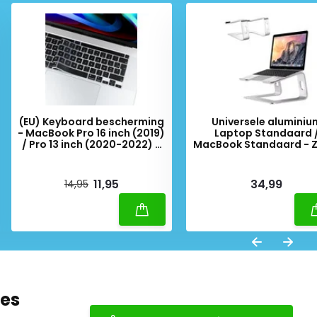
(EU) Keyboard bescherming
Universele aluminiu
- MacBook Pro 16 inch (2019)
Laptop Standaard 
/ Pro 13 inch (2020-2022) -
MacBook Standaard - Z
Zwart
Deliverytime
Deliverytime
11,95
34,99
14,95
oes