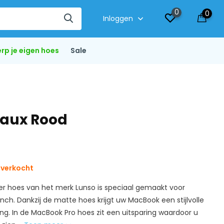
0
0
Inloggen
rp je eigen hoes
Sale
eaux Rood
tverkocht
r hoes van het merk Lunso is speciaal gemaakt voor
nch. Dankzij de matte hoes krijgt uw MacBook een stijlvolle
aling. In de MacBook Pro hoes zit een uitsparing waardoor u