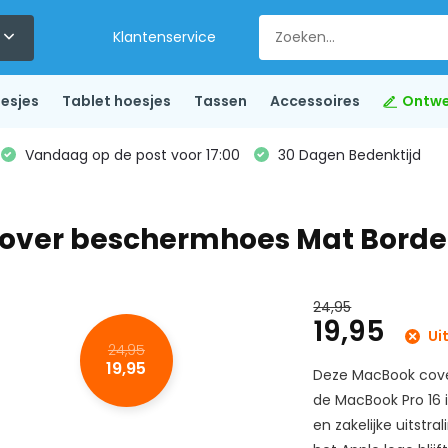
Klantenservice
esjes
Tablet hoesjes
Tassen
Accessoires
Ontwe
Vandaag op de post voor 17:00
30 Dagen Bedenktijd
 cover beschermhoes Mat Bord
24,95
19,95
Ui
24,95
19,95
Deze MacBook cove
de MacBook Pro 16 i
en zakelijke uitstr