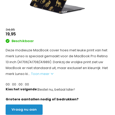
34,95
19,95
Beschikbaar
Deze modieuze MacBook cover hoes met leuke print van het
merk Lunso is speciaal gemaakt voor de MacBook Pro Retina
13 inch (A1706/A1708/A1989). Dankzij de vrolijke print ziet uw
MacBook er niet standaard uit, maar exclusief en kleurrijk. Het
merk Lunso ki...
Toon meer
0
0
:
0
0
:
0
0
:
0
0
Kies het volgende:
Bestel nu, betaal later!
Grotere aantallen nodig of bedrukken?
Vraag nu aan