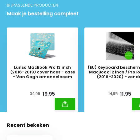
BIJPASSENDE PRODUCTEN
Maak je bestelling compleet
Lunso MacBook Pro 13 inch
(EU) Keyboard bescher
(2016-2019) cover hoes - case
MacBook 12 inch / Pro R
- Van Gogh amandelboom
(2016-2020) - zonder
Touchbar - Transpar
Deliverytime
Deliverytime
19,95
11,95
34,95
14,95
Recent bekeken