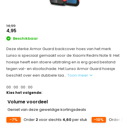
14,99
4,95
Beschikbaar
Deze sterke Armor Guard backcover hoes van het merk
Lunso is speciaal gemaakt voor de Xiaomi Redmi Note 9. Het
hoesje heeft een stoere uitstraling en is erg goed bestand
tegen val- en stootschade. Het Lunso Armor Guard hoesje
beschikt over een dubbele laa...
Toon meer
0
0
:
0
0
:
0
0
:
0
0
Kies het volgende:
Volume voordeel
Geniet van deze geweldige kortingsdeals
-7%
Order
2
voor slechts
4,60
per stuk
-10%
Order
3
vo