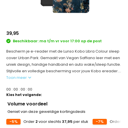
39,95
Beschikbaar: ma t/m vr voor 17:00 op de post
Bescherm je e-reader met de Lunso Kobo Libra Colour sleep
cover Urban Park. Gemaakt van Vegan Saffiano leer met een
uniek design, handige handband en auto wake/sleep functie.
Stijlvolle en volledige bescherming voor jouw Kobo ereader....
Toon meer
0
0
:
0
0
:
0
0
:
0
0
Kies het volgende:
Volume voordeel
Geniet van deze geweldige kortingsdeals
-5%
Order
2
voor slechts
37,95
per stuk
-7%
Order
5
v