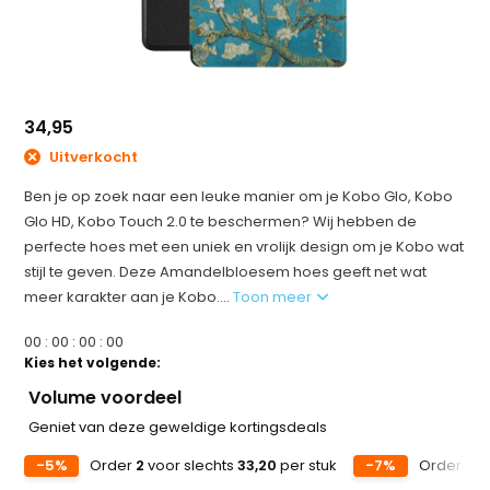
34,95
Uitverkocht
Ben je op zoek naar een leuke manier om je Kobo Glo, Kobo
Glo HD, Kobo Touch 2.0 te beschermen? Wij hebben de
perfecte hoes met een uniek en vrolijk design om je Kobo wat
stijl te geven. Deze Amandelbloesem hoes geeft net wat
meer karakter aan je Kobo....
Toon meer
0
0
:
0
0
:
0
0
:
0
0
Kies het volgende:
Volume voordeel
Geniet van deze geweldige kortingsdeals
-5%
Order
2
voor slechts
33,20
per stuk
-7%
Order
5
v