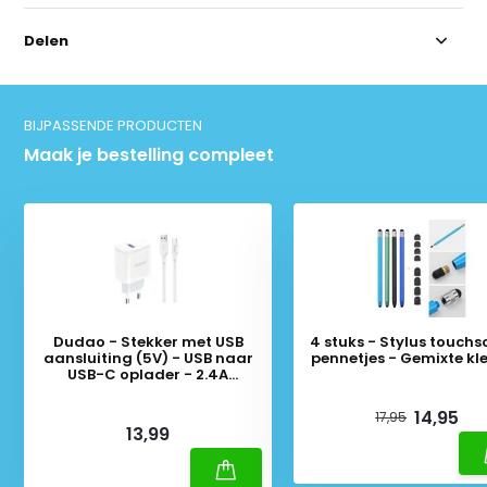
Delen
BIJPASSENDE PRODUCTEN
Maak je bestelling compleet
Dudao - Stekker met USB
4 stuks - Stylus touchs
aansluiting (5V) - USB naar
pennetjes - Gemixte kl
USB-C oplader - 2.4A
oplaadkabel - Datakabel - 1
Deliverytime
Meter - Wit
Deliverytime
14,95
17,95
13,99