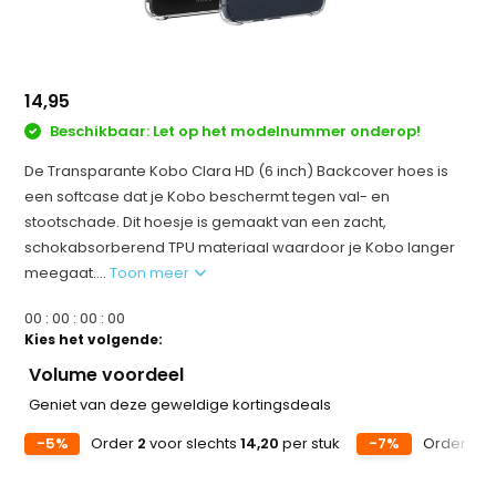
14,95
Beschikbaar: Let op het modelnummer onderop!
De Transparante Kobo Clara HD (6 inch) Backcover hoes is
een softcase dat je Kobo beschermt tegen val- en
stootschade. Dit hoesje is gemaakt van een zacht,
schokabsorberend TPU materiaal waardoor je Kobo langer
meegaat....
Toon meer
0
0
:
0
0
:
0
0
:
0
0
Kies het volgende:
Volume voordeel
Geniet van deze geweldige kortingsdeals
-5%
Order
2
voor slechts
14,20
per stuk
-7%
Order
5
vo