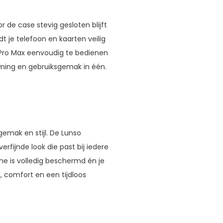
 de case stevig gesloten blijft
t je telefoon en kaarten veilig
7 Pro Max eenvoudig te bedienen
rming en gebruiksgemak in één.
gemak en stijl. De Lunso
rfijnde look die past bij iedere
ne is volledig beschermd én je
d, comfort en een tijdloos