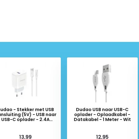
udao - Stekker met USB
Dudao USB naar USB-C
nsluiting (5V) - USB naar
oplader - Oplaadkabel -
USB-C oplader - 2.4A
Datakabel - 1 Meter - Wit
laadkabel - Datakabel - 1
Meter - Wit
iverytime
Deliverytime
13,99
12,95