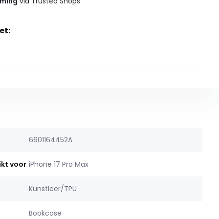
rming
via Trusted Shops
et:
6601164452A
ikt voor
iPhone 17 Pro Max
Kunstleer/TPU
Bookcase