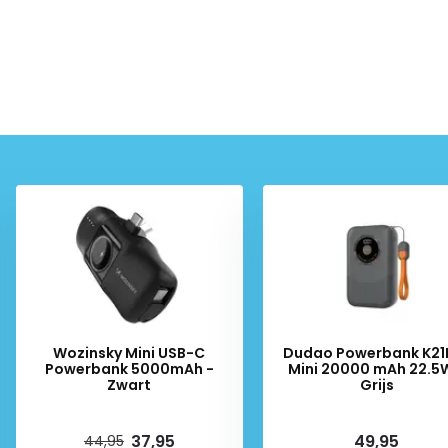
Wozinsky Mini USB-C
Dudao Powerbank K21
Powerbank 5000mAh -
Mini 20000 mAh 22.5
Zwart
Grijs
Deliverytime
Deliverytime
37,95
49,95
44,95