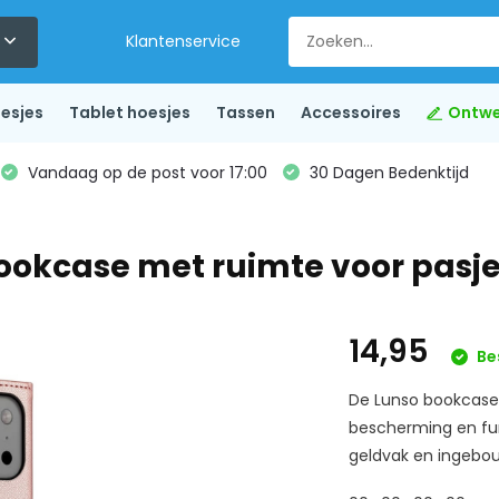
Klantenservice
esjes
Tablet hoesjes
Tassen
Accessoires
Ontwe
Vandaag op de post voor 17:00
30 Dagen Bedenktijd
Bookcase met ruimte voor pasj
14,95
Be
De Lunso bookcase
bescherming en func
geldvak en ingebou