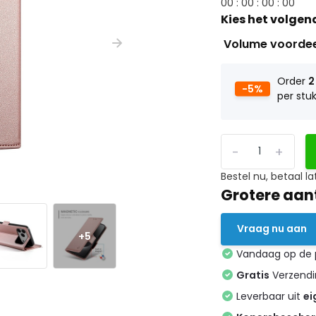
0
0
:
0
0
:
0
0
:
0
0
Kies het volgen
Volume voorde
Order
2
-5%
per stu
-
+
Bestel nu, betaal la
Grotere aan
Vraag nu aan
+5
Vandaag op de
Gratis
Verzendin
Leverbaar uit
ei