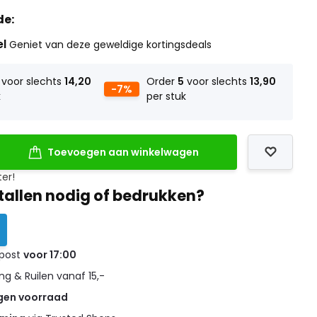
de:
el
Geniet van deze geweldige kortingsdeals
voor slechts
14,20
Order
5
voor slechts
13,90
-7%
k
per stuk
Toevoegen aan winkelwagen
ter!
tallen nodig of bedrukken?
 post
voor 17:00
g & Ruilen vanaf 15,-
gen voorraad