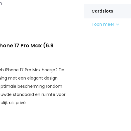
n
Cardslots
Toon meer
one 17 Pro Max (6.9
sch iPhone 17 Pro Max hoesje? De
ng met een elegant design.
optimale bescherming rondom
ebouwde standaard en ruimte voor
lijk als privé.