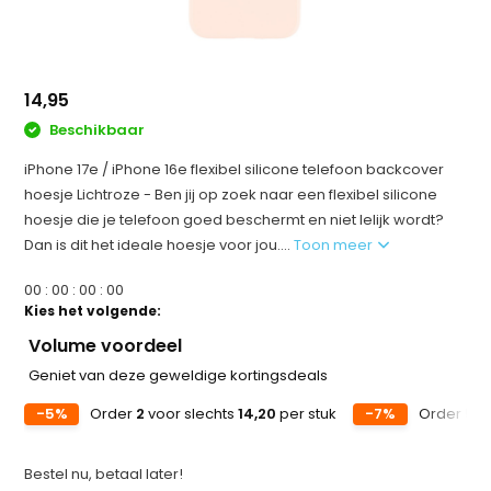
14,95
Beschikbaar
iPhone 17e / iPhone 16e flexibel silicone telefoon backcover
hoesje Lichtroze - Ben jij op zoek naar een flexibel silicone
hoesje die je telefoon goed beschermt en niet lelijk wordt?
Dan is dit het ideale hoesje voor jou....
Toon meer
0
0
:
0
0
:
0
0
:
0
0
Kies het volgende:
Volume voordeel
Geniet van deze geweldige kortingsdeals
-5%
Order
2
voor slechts
14,20
per stuk
-7%
Order
5
vo
Bestel nu, betaal later!