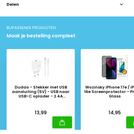
Delen
BIJPASSENDE PRODUCTEN
Maak je bestelling compleet
Dudao - Stekker met USB
Wozinsky iPhone 17e / i
aansluiting (5V) - USB naar
16e Screenprotector - Privacy
USB-C oplader - 2.4A
Glass
oplaadkabel - Datakabel - 1
Meter - Wit
Deliverytime
Deliverytime
13,99
14,95