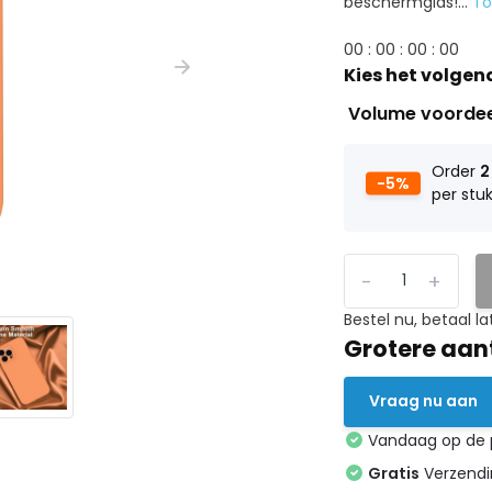
beschermglas!...
T
0
0
:
0
0
:
0
0
:
0
0
Kies het volgen
Volume voorde
Order
2
-5%
per stu
-
+
Bestel nu, betaal la
Grotere aan
Vraag nu aan
Vandaag op de
Gratis
Verzendin