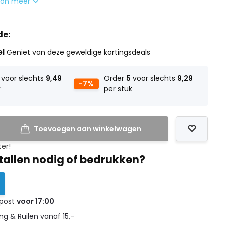
oon meer
de:
el
Geniet van deze geweldige kortingsdeals
voor slechts
9,49
Order
5
voor slechts
9,29
-7%
k
per stuk
Toevoegen aan winkelwagen
ter!
tallen nodig of bedrukken?
 post
voor 17:00
g & Ruilen vanaf 15,-