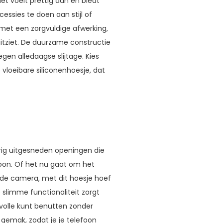
et voelt prettig aan en biedt
ssies te doen aan stijl of
met een zorgvuldige afwerking,
uitziet. De duurzame constructie
en alledaagse slijtage. Kies
vloeibare siliconenhoesje, dat
ig uitgesneden openingen die
foon. Of het nu gaat om het
 de camera, met dit hoesje hoef
slimme functionaliteit zorgt
volle kunt benutten zonder
gemak, zodat je je telefoon