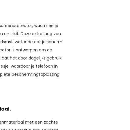
 screenprotector, waarmee je
 en stof. Deze extra laag van
dsrust, wetende dat je scherm
tector is ontworpen om de
at het door dagelijks gebruik
esje, waardoor je telefoon in
complete beschermingsoplossing
aal.
onenmateriaal met een zachte