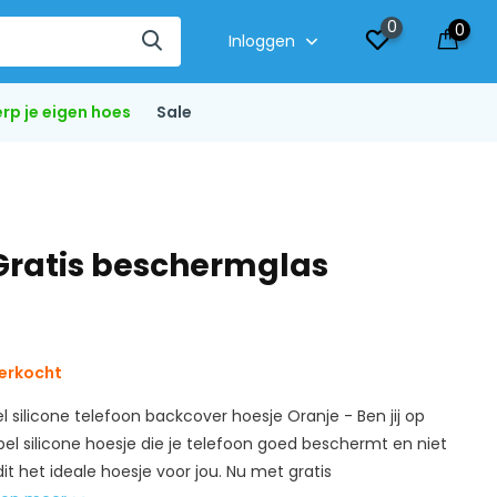
0
0
Inloggen
rp je eigen hoes
Sale
+ Gratis beschermglas
erkocht
el silicone telefoon backcover hoesje Oranje - Ben jij op
bel silicone hoesje die je telefoon goed beschermt en niet
 dit het ideale hoesje voor jou. Nu met gratis