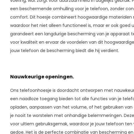
voering, wat zorgt voor duurzaamheid in dagelijks gebruik. H
een beschermende omhulling voor je telefoon, zonder conce
comfort. Dit hoesje combineert hoogwaardige materialen 
waardoor het niet alleen functioneel is, maar er ook goed 
garandeert een langdurige bescherming van je apparaat teg
voor kwaliteit en ervaar de voordelen van dit hoogwaardige 
jouw telefoon de bescherming biedt die hij verdient.
Nauwkeurige openingen.
Ons telefoonhoesje is doordacht ontworpen met nauwkeur
een naadloze toegang bieden tot alle functies van je tele
opladen, aanpassen van het volume, of het gebruiken van
je nooit te worstelen met onhandige belemmeringen. Deze 
voor ultiem gebruiksgemak, waardoor je jouw telefoon ten 
gedoe. Het is de perfecte combinatie van bescherming en 