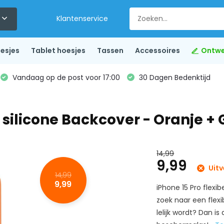
Klantenservice
esjes
Tablet hoesjes
Tassen
Accessoires
Ontwe
Vandaag op de post voor 17:00
30 Dagen Bedenktijd
l silicone Backcover - Oranje 
14,99
9,99
Uitv
14,99
9,99
iPhone 15 Pro flexib
zoek naar een flexi
lelijk wordt? Dan is