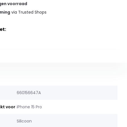
gen voorraad
rming
via Trusted Shops
et:
660156647A
ikt voor
iPhone 15 Pro
Silicoon