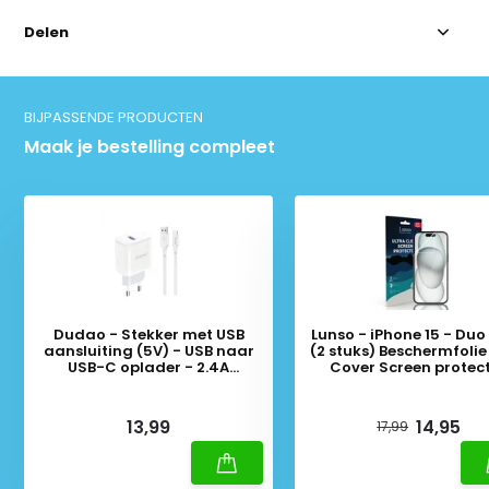
Delen
BIJPASSENDE PRODUCTEN
Maak je bestelling compleet
Dudao - Stekker met USB
Lunso - iPhone 15 - Duo
aansluiting (5V) - USB naar
(2 stuks) Beschermfolie 
USB-C oplader - 2.4A
Cover Screen protec
oplaadkabel - Datakabel - 1
Meter - Wit
Deliverytime
Deliverytime
13,99
14,95
17,99