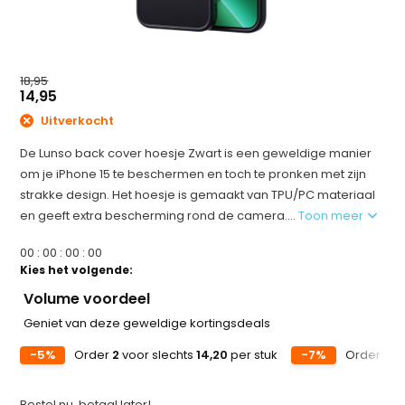
18,95
14,95
Uitverkocht
De Lunso back cover hoesje Zwart is een geweldige manier
om je iPhone 15 te beschermen en toch te pronken met zijn
strakke design. Het hoesje is gemaakt van TPU/PC materiaal
en geeft extra bescherming rond de camera....
Toon meer
0
0
:
0
0
:
0
0
:
0
0
Kies het volgende:
Volume voordeel
Geniet van deze geweldige kortingsdeals
-5%
Order
2
voor slechts
14,20
per stuk
-7%
Order
5
vo
Bestel nu, betaal later!