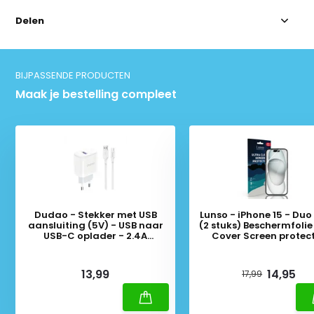
Delen
BIJPASSENDE PRODUCTEN
Maak je bestelling compleet
Dudao - Stekker met USB
Lunso - iPhone 15 - Duo
aansluiting (5V) - USB naar
(2 stuks) Beschermfolie 
USB-C oplader - 2.4A
Cover Screen protec
oplaadkabel - Datakabel - 1
Meter - Wit
Deliverytime
Deliverytime
13,99
14,95
17,99