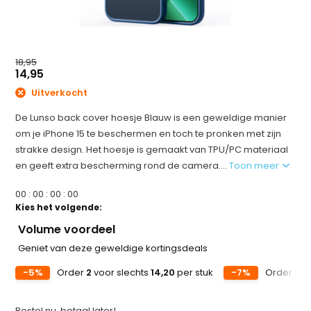
18,95
14,95
Uitverkocht
De Lunso back cover hoesje Blauw is een geweldige manier
om je iPhone 15 te beschermen en toch te pronken met zijn
strakke design. Het hoesje is gemaakt van TPU/PC materiaal
en geeft extra bescherming rond de camera....
Toon meer
0
0
:
0
0
:
0
0
:
0
0
Kies het volgende:
Volume voordeel
Geniet van deze geweldige kortingsdeals
-5%
Order
2
voor slechts
14,20
per stuk
-7%
Order
5
vo
Bestel nu, betaal later!