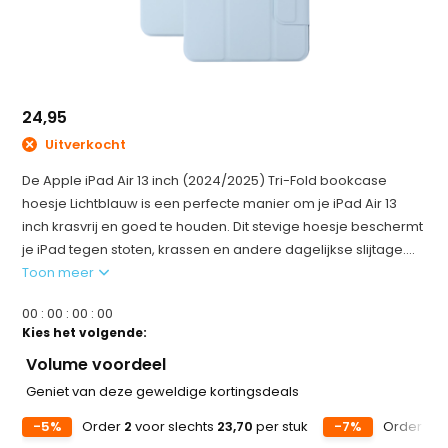
24,95
Uitverkocht
De Apple iPad Air 13 inch (2024/2025) Tri-Fold bookcase
hoesje Lichtblauw is een perfecte manier om je iPad Air 13
inch krasvrij en goed te houden. Dit stevige hoesje beschermt
je iPad tegen stoten, krassen en andere dagelijkse slijtage....
Toon meer
0
0
:
0
0
:
0
0
:
0
0
Kies het volgende:
Volume voordeel
Geniet van deze geweldige kortingsdeals
-5%
Order
2
voor slechts
23,70
per stuk
-7%
Order
5
v