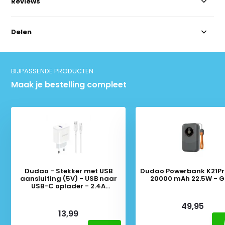
Reviews
Delen
BIJPASSENDE PRODUCTEN
Maak je bestelling compleet
Dudao - Stekker met USB
Dudao Powerbank K21Pr
aansluiting (5V) - USB naar
20000 mAh 22.5W - Gr
USB-C oplader - 2.4A
oplaadkabel - Datakabel - 1
Deliverytime
Meter - Wit
Deliverytime
49,95
13,99