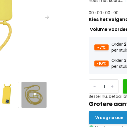
hoes met koord....
0
0
:
0
0
:
0
0
:
0
0
Kies het volgen
Volume voorde
Order
2
-7%
per stu
Order
3
-10%
per stu
-
+
+5
Bestel nu, betaal la
Grotere aan
Vraag nu aan