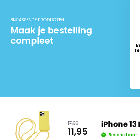
BIJPASSENDE PRODUCTEN
Maak je bestelling
compleet
B
Te
Del
iPhone 13
17,99
11,95
Beschikbaar