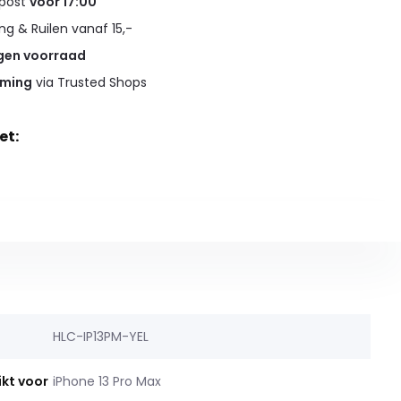
 post
voor 17:00
g & Ruilen vanaf 15,-
gen voorraad
rming
via Trusted Shops
et:
HLC-IP13PM-YEL
ikt voor
iPhone 13 Pro Max