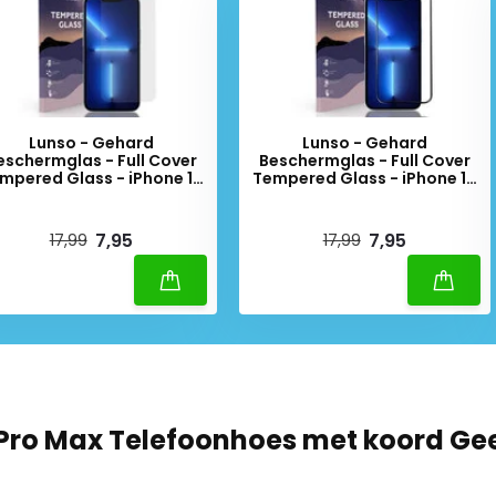
Lunso - Gehard
Lunso - Gehard
eschermglas - Full Cover
Beschermglas - Full Cover
mpered Glass - iPhone 13
Tempered Glass - iPhone 13
Pro Max
Pro Max - Black Edge
iverytime
Deliverytime
7,95
7,95
17,99
17,99
 Pro Max Telefoonhoes met koord Ge