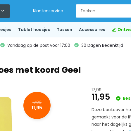
Klantenservice
esjes
Tablet hoesjes
Tassen
Accessoires
Ontwe
Vandaag op de post voor 17:00
30 Dagen Bedenktijd
hoes met koord Geel
17,99
11,95
Bes
17,99
11,95
Deze backcover hoe
gemaakt voor de iP
naar het dagelijks 