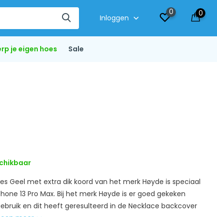
0
0
Inloggen
rp je eigen hoes
Sale
chikbaar
s Geel met extra dik koord van het merk Høyde is speciaal
hone 13 Pro Max. Bij het merk Høyde is er goed gekeken
gebruik en dit heeft geresulteerd in de Necklace backcover