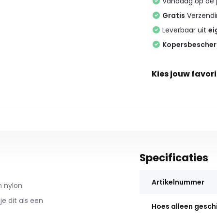
Vandaag op de
Gratis
Verzendin
Leverbaar uit
ei
Kopersbesche
Kies jouw favori
Specificaties
Artikelnummer
 nylon.
e dit als een
Hoes alleen gesch