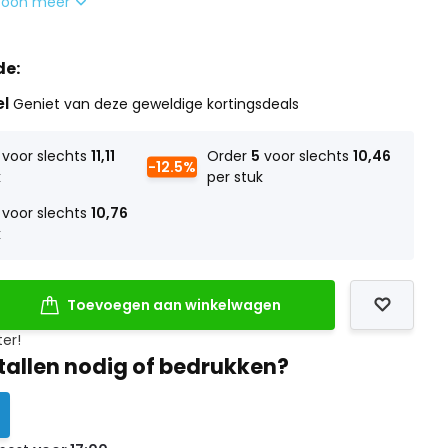
Toon meer
de:
el
Geniet van deze geweldige kortingsdeals
voor slechts
11,11
Order
5
voor slechts
10,46
-12.5%
k
per stuk
voor slechts
10,76
k
Toevoegen aan winkelwagen
ter!
tallen nodig of bedrukken?