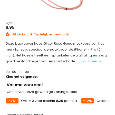
17,99
9,95
Uitverkocht: Tijdelijk uitverkocht
Deze backcover hoes Glitter Rose Goud met koord van het
merk Lunso is speciaal gemaakt voor de iPhone 14 Pro (6.1
inch). Het hoesje heeft een sprankelende uitstraling en is erg
goed bestand tegen val- en stootschade....
Toon meer
0
0
:
0
0
:
0
0
:
0
0
Kies het volgende:
Volume voordeel
Geniet van deze geweldige kortingsdeals
-7%
Order
2
voor slechts
9,25
per stuk
-10%
Order
3
voo
Bestel nu, betaal later!