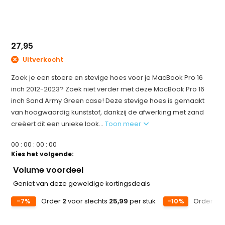
27,95
Uitverkocht
Zoek je een stoere en stevige hoes voor je MacBook Pro 16
inch 2012-2023? Zoek niet verder met deze MacBook Pro 16
inch Sand Army Green case! Deze stevige hoes is gemaakt
van hoogwaardig kunststof, dankzij de afwerking met zand
creëert dit een unieke look...
Toon meer
0
0
:
0
0
:
0
0
:
0
0
Kies het volgende:
Volume voordeel
Geniet van deze geweldige kortingsdeals
-7%
Order
2
voor slechts
25,99
per stuk
-10%
Order
3
v