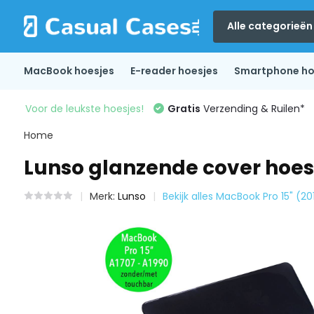
Alle categorieën
MacBook hoesjes
E-reader hoesjes
Smartphone ho
Voor de leukste hoesjes!
Gratis
Verzending & Ruilen*
Home
Lunso glanzende cover hoes 
Merk:
Lunso
Bekijk alles MacBook Pro 15" (2