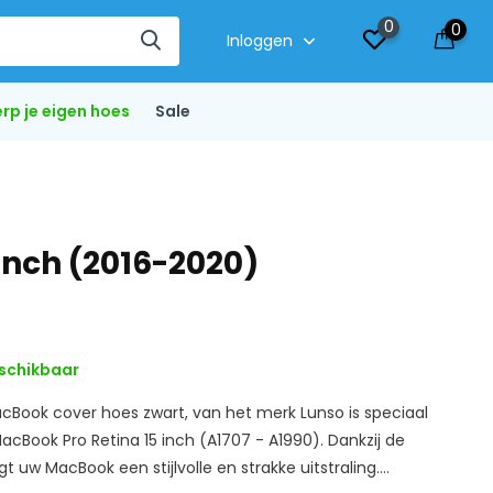
0
0
Inloggen
rp je eigen hoes
Sale
inch (2016-2020)
schikbaar
Book cover hoes zwart, van het merk Lunso is speciaal
cBook Pro Retina 15 inch (A1707 - A1990). Dankzij de
t uw MacBook een stijlvolle en strakke uitstraling....