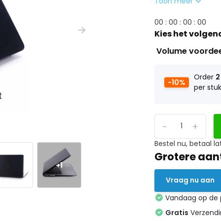
Toon meer
0
0
:
0
0
:
0
0
:
0
0
Kies het volgen
Volume voorde
Order
2
-10%
per stu
-
+
Bestel nu, betaal la
Grotere aan
+1
Vraag nu aan
Vandaag op de
Gratis
Verzendin