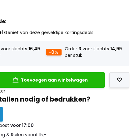
de:
el
Geniet van deze geweldige kortingsdeals
voor slechts
16,49
Order
3
voor slechts
14,99
-0%
k
per stuk
Toevoegen aan winkelwagen
ter!
tallen nodig of bedrukken?
 post
voor 17:00
g & Ruilen vanaf 15,-