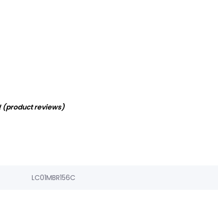
! (product reviews)
LC01MBR156C