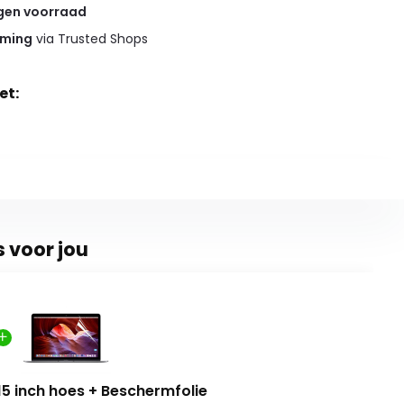
gen voorraad
rming
via Trusted Shops
et:
s voor jou
5 inch hoes + Beschermfolie