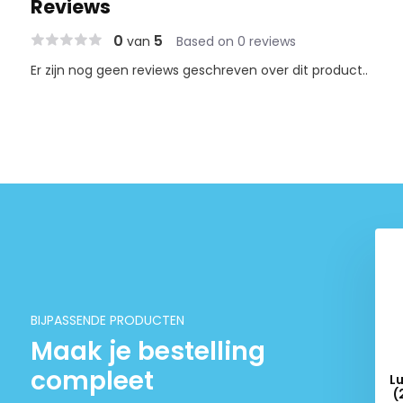
Reviews
0
5
van
Based on 0 reviews
Er zijn nog geen reviews geschreven over dit product..
BIJPASSENDE PRODUCTEN
Maak je bestelling
compleet
acBook Pro 15 inch
Lunso MacBook Pro 15 inch
L
020) cover hoes -
(2016-2020) cover hoes -
(