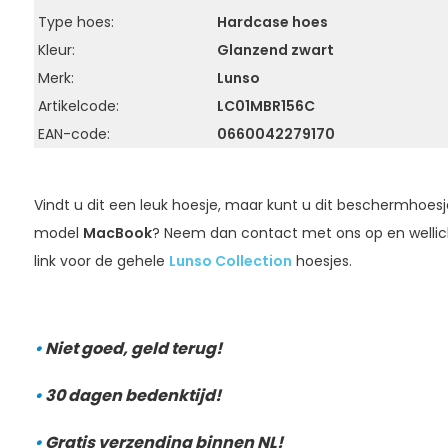
Type hoes:
Hardcase hoes
Kleur:
Glanzend zwart
Merk:
Lunso
Artikelcode:
LC01MBR156C
EAN-code:
0660042279170
Vindt u dit een leuk hoesje, maar kunt u dit beschermhoesj
model
MacBook
? Neem dan contact met ons op en wellicht
link voor de gehele
Lunso Collection
hoesjes.
•
Niet goed, geld terug!
•
30 dagen bedenktijd!
•
Gratis verzending binnen NL!