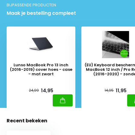
BIJPASSENDE PRODUCTEN
Maak je bestelling compleet
Lunso MacBook Pro 13 inch
(EU) Keyboard bescher
(2016-2019) cover hoes - case
MacBook 12 inch / Pro R
- mat zwart
(2016-2020) - zonder
Touchbar - Transpar
Deliverytime
Deliverytime
14,95
11,95
24,99
14,95
Recent bekeken