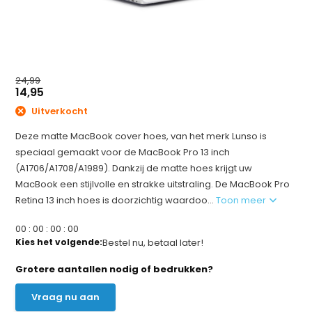
24,99
14,95
Uitverkocht
Deze matte MacBook cover hoes, van het merk Lunso is
speciaal gemaakt voor de MacBook Pro 13 inch
(A1706/A1708/A1989). Dankzij de matte hoes krijgt uw
MacBook een stijlvolle en strakke uitstraling. De MacBook Pro
Retina 13 inch hoes is doorzichtig waardoo...
Toon meer
0
0
:
0
0
:
0
0
:
0
0
Kies het volgende:
Bestel nu, betaal later!
Grotere aantallen nodig of bedrukken?
Vraag nu aan