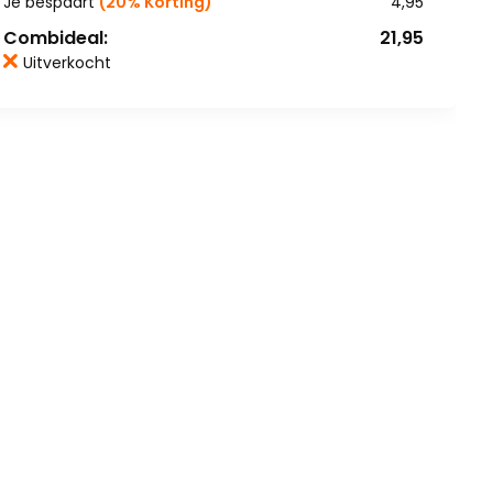
Je bespaart
(20% Korting)
4,95
Combideal:
21,95
Uitverkocht