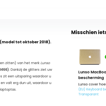
Misschien iet
h (model tot oktober 2018).
ven zitten) van het merk
Lunso
1466)
. Dankzij de glitters ziet uw
+ (US) keyboard
Lunso MacBook
es zit een uitsparing waardoor u
bescherming
 en valt erg dun uit, waardoor u
or de MacBook Air 13 inch (2010-2017) +
Lunso cover hoes
Book Air / Pro Retina (2012-2015) -
(EU) Keyboard be
laptoptas.
Transparant
26,90