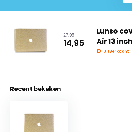
Lunso cov
27,95
Air 13 inc
14,95
Uitverkocht
Recent bekeken