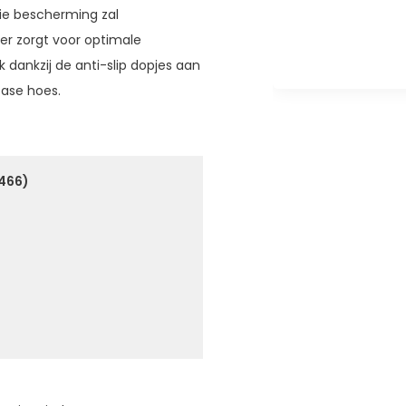
0% Korting)
4,95
die bescherming zal
21,95
er zorgt voor optimale
ek dankzij de anti-slip dopjes aan
case hoes.
1466)