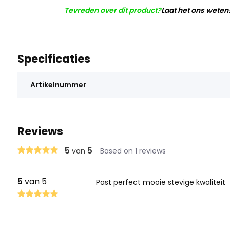
Tevreden over dit product?
Laat het ons weten
Specificaties
Artikelnummer
Reviews
5
5
van
Based on 1 reviews
5
van 5
Past perfect mooie stevige kwaliteit