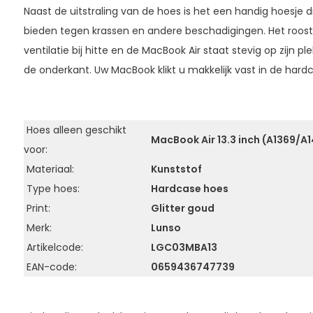
4,95
Je bespaart
(2
Naast de uitstraling van de hoes is het een handig hoesje 
21,95
Combideal:
bieden tegen krassen en andere beschadigingen. Het roost
Uitverkocht
ventilatie bij hitte en de MacBook Air staat stevig op zijn pl
de onderkant. Uw MacBook klikt u makkelijk vast in de hard
Hoes alleen geschikt
MacBook Air 13.3 inch (A1369/A
voor:
Materiaal:
Kunststof
Type hoes:
Hardcase hoes
Print:
Glitter goud
Merk:
Lunso
Artikelcode:
LGC03MBA13
EAN-code:
0659436747739