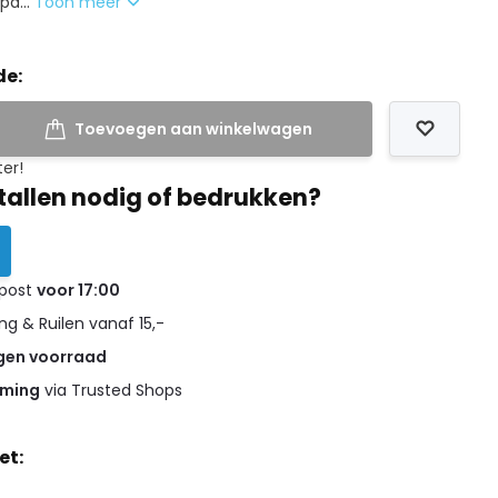
pa...
Toon meer
de:
Toevoegen aan winkelwagen
ter!
tallen nodig of bedrukken?
 post
voor 17:00
g & Ruilen vanaf 15,-
gen voorraad
rming
via Trusted Shops
et: