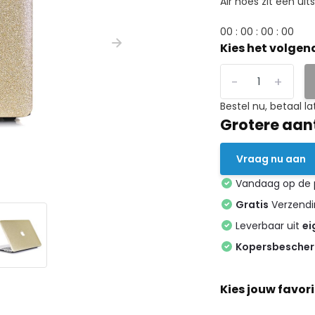
Air hoes zit een uits
0
0
:
0
0
:
0
0
:
0
0
Kies het volgen
-
+
Bestel nu, betaal la
Grotere aan
Vraag nu aan
Vandaag op de
Gratis
Verzendin
Leverbaar uit
ei
Kopersbesche
Kies jouw favori