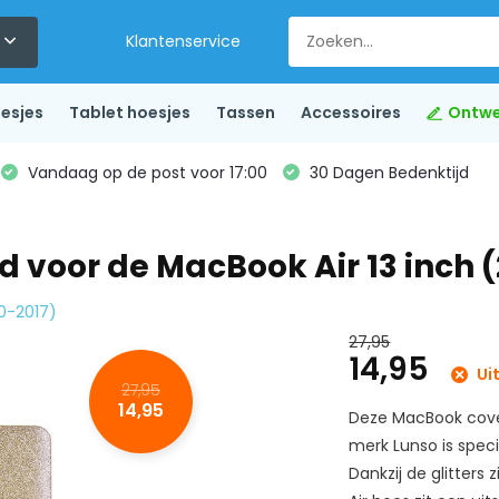
Klantenservice
esjes
Tablet hoesjes
Tassen
Accessoires
Ontwe
Vandaag op de post voor 17:00
30 Dagen Bedenktijd
d voor de MacBook Air 13 inch 
10-2017)
27,95
14,95
Ui
27,95
14,95
Deze MacBook cover
merk Lunso is spec
Dankzij de glitters