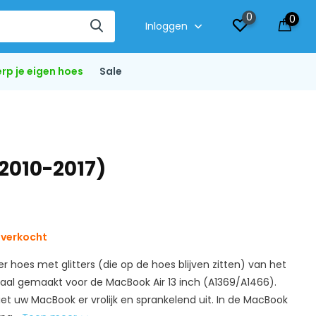
0
0
Inloggen
rp je eigen hoes
Sale
(2010-2017)
tverkocht
 hoes met glitters (die op de hoes blijven zitten) van het
iaal gemaakt voor de MacBook Air 13 inch (A1369/A1466).
 ziet uw MacBook er vrolijk en sprankelend uit. In de MacBook