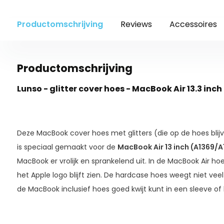
Productomschrijving
Reviews
Accessoires
Productomschrijving
Lunso - glitter cover hoes - MacBook Air 13.3 inc
Deze MacBook cover hoes met glitters (die op de hoes blij
is speciaal gemaakt voor de
MacBook Air 13 inch (A1369/A
d
Lunso MacBook print hoes 
MacBook er vrolijk en sprankelend uit. In de MacBook Air ho
bescherming
het Apple logo blijft zien. De hardcase hoes weegt niet veel
r 13 inch (2010-2017) +
Lunso cover hoes glitter goud vo
etina (2012-2015) -
(US) Keyboard bescherming - Mac
de MacBook inclusief hoes goed kwijt kunt in een sleeve of 
Transparant
26,90
Normaal: