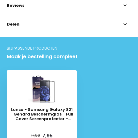
Reviews
Delen
BIJPASSENDE PRODUCTEN
Maak je bestelling compleet
Lunso - Samsung Galaxy S21
- Gehard Beschermglas - Full
Cover Screenprotector -
Black Edge
Deliverytime
7,95
17,99