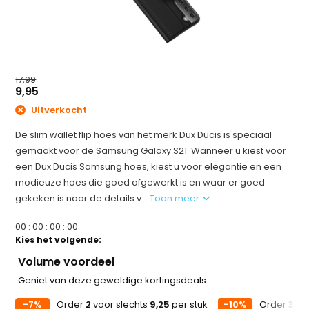
17,99
9,95
Uitverkocht
De slim wallet flip hoes van het merk Dux Ducis is speciaal
gemaakt voor de Samsung Galaxy S21. Wanneer u kiest voor
een Dux Ducis Samsung hoes, kiest u voor elegantie en een
modieuze hoes die goed afgewerkt is en waar er goed
gekeken is naar de details v...
Toon meer
0
0
:
0
0
:
0
0
:
0
0
Kies het volgende:
Volume voordeel
Geniet van deze geweldige kortingsdeals
-7%
Order
2
voor slechts
9,25
per stuk
-10%
Order
3
voo