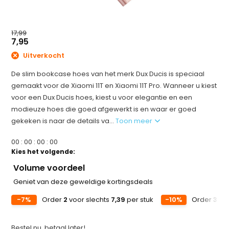
17,99
7,95
Uitverkocht
De slim bookcase hoes van het merk Dux Ducis is speciaal
gemaakt voor de Xiaomi 11T en Xiaomi 11T Pro. Wanneer u kiest
voor een Dux Ducis hoes, kiest u voor elegantie en een
modieuze hoes die goed afgewerkt is en waar er goed
gekeken is naar de details va...
Toon meer
0
0
:
0
0
:
0
0
:
0
0
Kies het volgende:
Volume voordeel
Geniet van deze geweldige kortingsdeals
-7%
Order
2
voor slechts
7,39
per stuk
-10%
Order
3
voo
Bestel nu, betaal later!