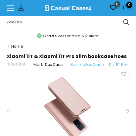
0
0
Gratis
Verzending & Ruilen*
Home
Xiaomi 11T & Xiaomi 11T Pro Slim bookcase hoes
Merk:
Dux Ducis
Bekijk alles Xiaomi 11T / 11T Pro