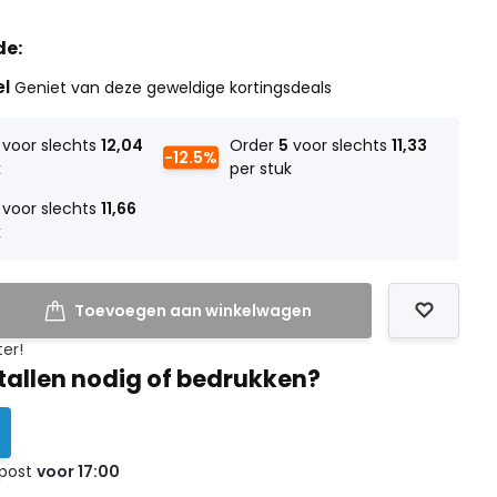
de:
el
Geniet van deze geweldige kortingsdeals
voor slechts
12,04
Order
5
voor slechts
11,33
-12.5%
k
per stuk
voor slechts
11,66
k
Toevoegen aan winkelwagen
ter!
tallen nodig of bedrukken?
 post
voor 17:00