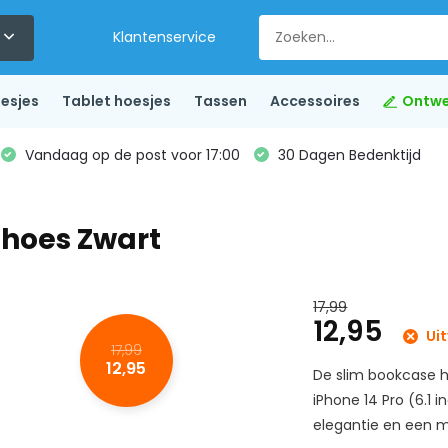
Klantenservice
esjes
Tablet hoesjes
Tassen
Accessoires
Ontwe
Vandaag op de post voor 17:00
30 Dagen Bedenktijd
 hoes Zwart
17,99
12,95
Uit
17,99
12,95
De slim bookcase h
iPhone 14 Pro (6.1 
elegantie en een mo