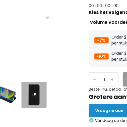
0
0
:
0
0
:
0
0
:
0
0
Kies het volgen
Volume voorde
Order
2
-7%
per stu
Order
3
-10%
per stu
-
+
Bestel nu, betaal la
+5
Grotere aan
Vraag nu aan
Vandaag op de