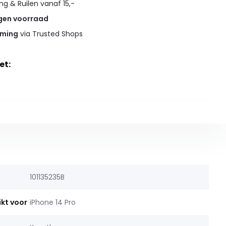
g & Ruilen vanaf 15,-
gen voorraad
rming
via Trusted Shops
et:
101135235B
ikt voor
iPhone 14 Pro