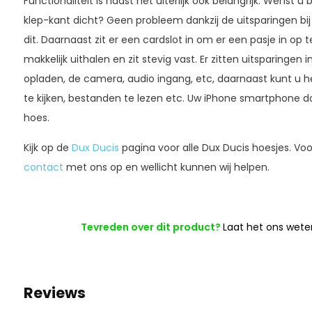
Functionaliteit is naast het uiterlijk ook belangrijk. Wenst u
klep-kant dicht? Geen probleem dankzij de uitsparingen bi
dit. Daarnaast zit er een cardslot in om er een pasje in op t
makkelijk uithalen en zit stevig vast. Er zitten uitsparingen
opladen, de camera, audio ingang, etc, daarnaast kunt u h
te kijken, bestanden te lezen etc. Uw iPhone smartphone do
hoes.
Kijk op de
Dux Ducis
pagina voor alle Dux Ducis hoesjes. V
contact
met ons op en wellicht kunnen wij helpen.
Tevreden over dit product?
Laat het ons wete
Reviews