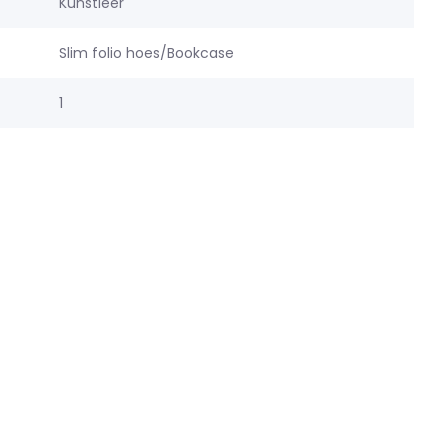
Kunstleer
Slim folio hoes/Bookcase
1