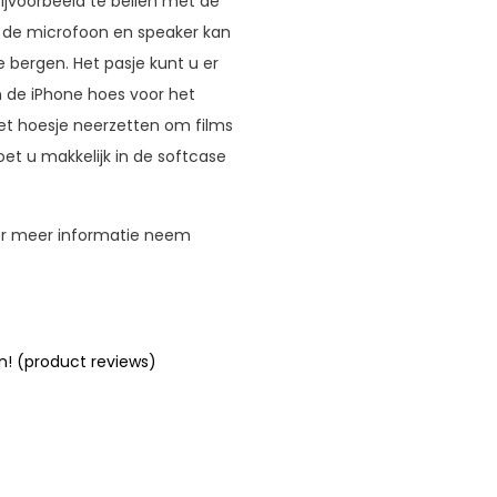
 bijvoorbeeld te bellen met de
j de microfoon en speaker kan
e bergen. Het pasje kunt u er
 in de iPhone hoes voor het
et hoesje neerzetten om films
et u makkelijk in de softcase
oor meer informatie neem
n! (product reviews)