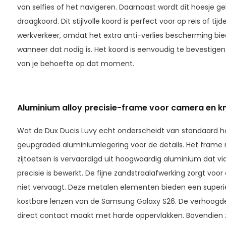
van selfies of het navigeren. Daarnaast wordt dit hoesje
draagkoord. Dit stijlvolle koord is perfect voor op reis of tij
werkverkeer, omdat het extra anti-verlies bescherming bie
wanneer dat nodig is. Het koord is eenvoudig te bevestigen 
van je behoefte op dat moment.
Aluminium alloy precisie-frame voor camera en k
Wat de Dux Ducis Luvy echt onderscheidt van standaard hoe
geüpgraded aluminiumlegering voor de details. Het fram
zijtoetsen is vervaardigd uit hoogwaardig aluminium dat 
precisie is bewerkt. De fijne zandstraalafwerking zorgt voo
niet vervaagt. Deze metalen elementen bieden een super
kostbare lenzen van de Samsung Galaxy S26. De verhoog
direct contact maakt met harde oppervlakken. Bovendien z