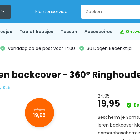
Klantenservice
esjes
Tablet hoesjes
Tassen
Accessoires
Ontwe
Vandaag op de post voor 17:00
30 Dagen Bedenktijd
n backcover - 360° Ringhouder
y S26
24,95
19,95
Be
24,95
19,95
Bescherm je Samsun
leren backcover Ma
camerabescherming