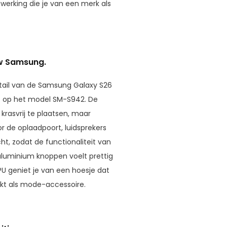
werking die je van een merk als
uw Samsung.
etail van de Samsung Galaxy S26
it op het model SM-S942. De
rasvrij te plaatsen, maar
or de oplaadpoort, luidsprekers
t, zodat de functionaliteit van
 aluminium knoppen voelt prettig
PU geniet je van een hoesje dat
kt als mode-accessoire.