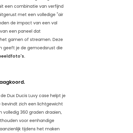
uit een combinatie van verfijnd
tgerust met een volledige "air
anden de impact van een val
 van een paneel dat
ens het gamen of streamen. Deze
n geeft je de gemoedsrust die
beeldfoto's.
raagkoord.
e Dux Ducis Luvy case helpt je
e bevindt zich een lichtgewicht
n volledig 360 graden draaien,
vasthouden voor eenhandige
 aanzienlijk tijdens het maken