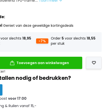
rberend TPU-frame....
Toon meer
de:
el
Geniet van deze geweldige kortingsdeals
voor slechts
18,95
Order
5
voor slechts
18,55
-7%
k
per stuk
Toevoegen aan winkelwagen
ter!
tallen nodig of bedrukken?
 post
voor 17:00
g & Ruilen vanaf 15,-