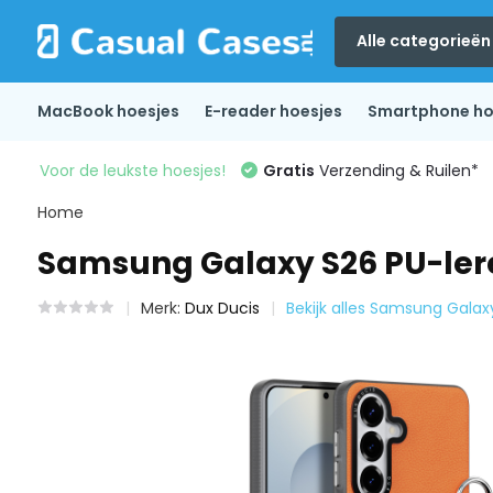
Alle categorieën
MacBook hoesjes
E-reader hoesjes
Smartphone ho
Voor de leukste hoesjes!
Gratis
Verzending & Ruilen*
Home
Samsung Galaxy S26 PU-lere
Merk:
Dux Ducis
Bekijk alles Samsung Galax