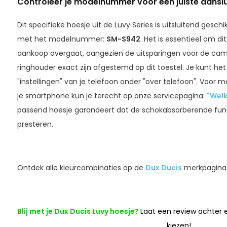
Controleer je modelnummer voor een juiste aanslu
Dit specifieke hoesje uit de Luvy Series is uitsluitend ges
met het modelnummer:
SM-S942
. Het is essentieel om di
aankoop overgaat, aangezien de uitsparingen voor de came
ringhouder exact zijn afgestemd op dit toestel. Je kunt 
"instellingen" van je telefoon onder "over telefoon". Voor me
je smartphone kun je terecht op onze servicepagina:
"Welk
passend hoesje garandeert dat de schokabsorberende func
presteren.
Ontdek alle kleurcombinaties op de
Dux Ducis
merkpagina 
Blij met je Dux Ducis Luvy hoesje?
Laat een review achter
kiezen!