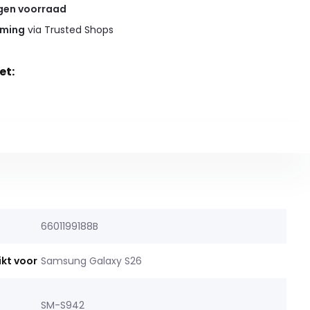
gen voorraad
rming
via Trusted Shops
et:
6601199188B
ikt voor
Samsung Galaxy S26
SM-S942