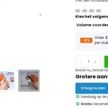
met een schokabso
0
0
:
0
0
:
0
0
:
0
0
Kies het volgen
Volume voorde
Order
2
-5%
per stu
-
+
Bestel nu, betaal la
Grotere aan
+5
Vraag nu aan
Vandaag op de
Gratis
Verzendin