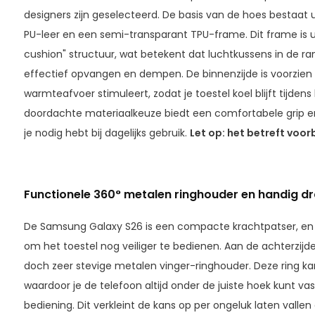
designers zijn geselecteerd. De basis van de hoes bestaat 
PU-leer en een semi-transparant TPU-frame. Dit frame is ui
cushion" structuur, wat betekent dat luchtkussens in de r
effectief opvangen en dempen. De binnenzijde is voorzien
warmteafvoer stimuleert, zodat je toestel koel blijft tijd
doordachte materiaalkeuze biedt een comfortabele grip e
je nodig hebt bij dagelijks gebruik.
Let op: het betreft voor
Functionele 360° metalen ringhouder en handig d
De Samsung Galaxy S26 is een compacte krachtpatser, en d
om het toestel nog veiliger te bedienen. Aan de achterzijd
doch zeer stevige metalen vinger-ringhouder. Deze ring ka
waardoor je de telefoon altijd onder de juiste hoek kunt 
bediening. Dit verkleint de kans op per ongeluk laten vallen