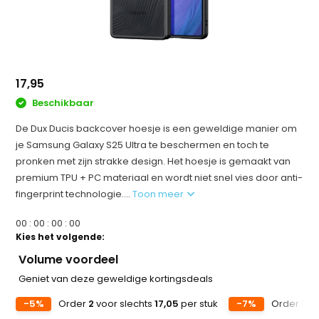
17,95
Beschikbaar
De Dux Ducis backcover hoesje is een geweldige manier om
je Samsung Galaxy S25 Ultra te beschermen en toch te
pronken met zijn strakke design. Het hoesje is gemaakt van
premium TPU + PC materiaal en wordt niet snel vies door anti-
fingerprint technologie....
Toon meer
0
0
:
0
0
:
0
0
:
0
0
Kies het volgende:
Volume voordeel
Geniet van deze geweldige kortingsdeals
-5%
Order
2
voor slechts
17,05
per stuk
-7%
Order
5
vo