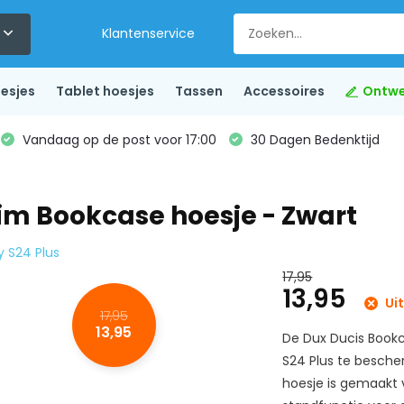
Klantenservice
esjes
Tablet hoesjes
Tassen
Accessoires
Ontwe
Vandaag op de post voor 17:00
30 Dagen Bedenktijd
im Bookcase hoesje - Zwart
y S24 Plus
17,95
13,95
Ui
17,95
13,95
De Dux Ducis Book
S24 Plus te besche
hoesje is gemaakt