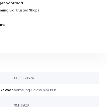
gen voorraad
rming
via Trusted Shops
et:
660166852A
ikt voor
Samsung Galaxy S24 Plus
SM-S926