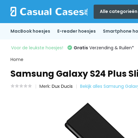
Alle categorieën
MacBook hoesjes
E-reader hoesjes
Smartphone ho
Voor de leukste hoesjes!
Gratis
Verzending & Ruilen*
Home
Samsung Galaxy S24 Plus Sl
Merk:
Dux Ducis
Bekijk alles Samsung Galax