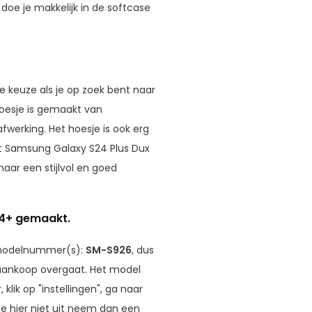
oe je makkelijk in de softcase
 keuze als je op zoek bent naar
hoesje is gemaakt van
werking. Het hoesje is ook erg
Het Samsung Galaxy S24 Plus Dux
aar een stijlvol en goed
24+ gemaakt.
 modelnummer(s):
SM-S926
, dus
t aankoop overgaat. Het model
lik op "instellingen", ga naar
e hier niet uit neem dan een