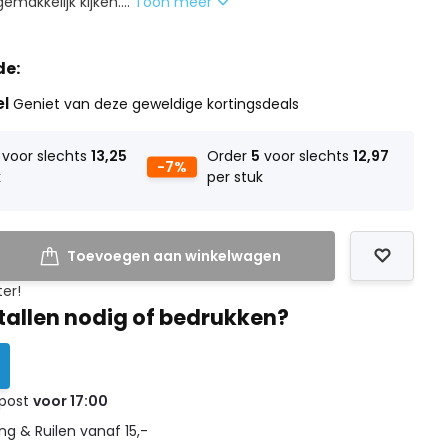
makkelijk kijken....
Toon meer
de:
el
Geniet van deze geweldige kortingsdeals
voor slechts
13,25
Order
5
voor slechts
12,97
-7%
k
per stuk
Toevoegen aan winkelwagen
ter!
tallen nodig of bedrukken?
 post
voor 17:00
g & Ruilen vanaf 15,-