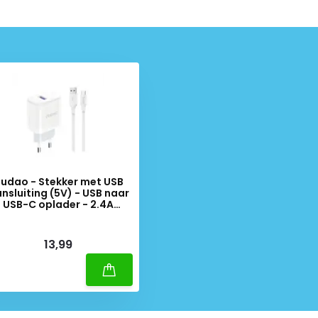
udao - Stekker met USB
nsluiting (5V) - USB naar
USB-C oplader - 2.4A
laadkabel - Datakabel - 1
Meter - Wit
iverytime
13,99