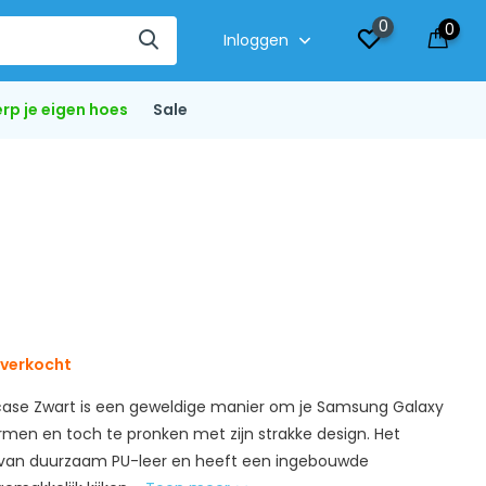
0
0
Inloggen
rp je eigen hoes
Sale
tverkocht
case Zwart is een geweldige manier om je Samsung Galaxy
rmen en toch te pronken met zijn strakke design. Het
 van duurzaam PU-leer en heeft een ingebouwde