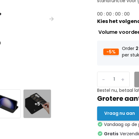
standfunctie voor ge
0
0
:
0
0
:
0
0
:
0
0
Kies het volgen
Volume voorde
Order
2
-5%
per stu
-
+
Bestel nu, betaal la
Grotere aan
+5
Vraag nu aan
Vandaag op de
Gratis
Verzendin