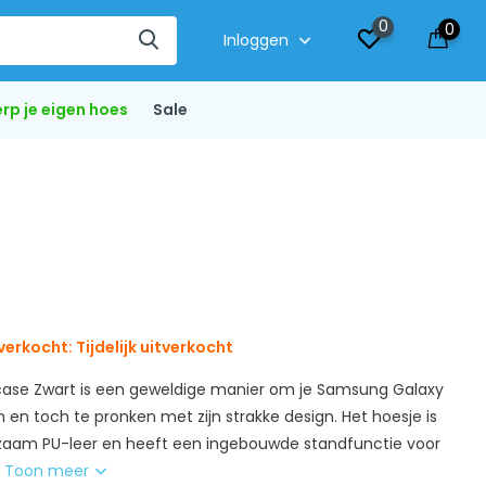
0
0
Inloggen
rp je eigen hoes
Sale
verkocht: Tijdelijk uitverkocht
case Zwart is een geweldige manier om je Samsung Galaxy
en toch te pronken met zijn strakke design. Het hoesje is
aam PU-leer en heeft een ingebouwde standfunctie voor
.
Toon meer