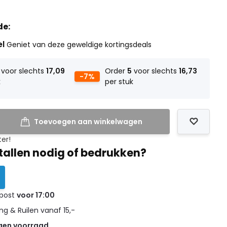
de:
el
Geniet van deze geweldige kortingsdeals
voor slechts
17,09
Order
5
voor slechts
16,73
-7%
k
per stuk
Toevoegen aan winkelwagen
ter!
tallen nodig of bedrukken?
 post
voor 17:00
g & Ruilen vanaf 15,-
gen voorraad