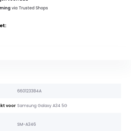
rming
via Trusted Shops
et:
660123384A
ikt voor
Samsung Galaxy A34 5G
SM-A346