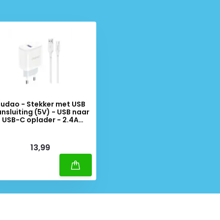
udao - Stekker met USB
nsluiting (5V) - USB naar
USB-C oplader - 2.4A
laadkabel - Datakabel - 1
Meter - Wit
iverytime
13,99