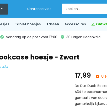
Klantenservice
esjes
Tablet hoesjes
Tassen
Accessoires
Ontwe
Vandaag op de post voor 17:00
30 Dagen Bedenktijd
okcase hoesje - Zwart
y A34
17,99
Uit
De Dux Ducis Book
A34 te beschermen 
gemaakt van duurz
gemakkelijk kijken...