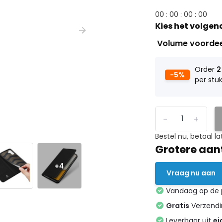
0
0
:
0
0
:
0
0
:
0
0
Kies het volgen
Volume voorde
Order
2
-5%
per stu
-
+
Bestel nu, betaal la
Grotere aan
+4
Vraag nu aan
Vandaag op de
Gratis
Verzendin
Leverbaar uit
ei