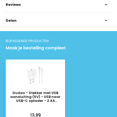
Reviews
Delen
BIJPASSENDE PRODUCTEN
Maak je bestelling compleet
Dudao - Stekker met USB
aansluiting (5V) - USB naar
USB-C oplader - 2.4A
oplaadkabel - Datakabel - 1
Meter - Wit
Deliverytime
13,99