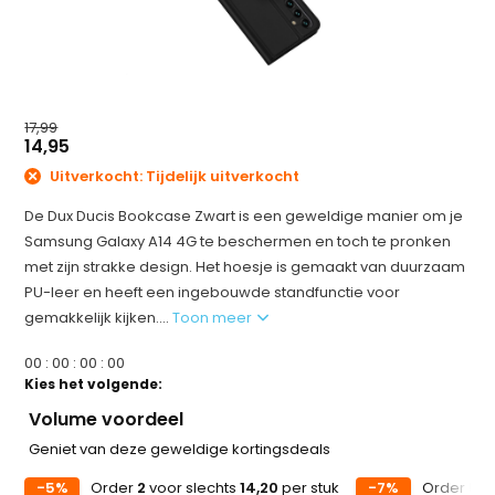
17,99
14,95
Uitverkocht: Tijdelijk uitverkocht
De Dux Ducis Bookcase Zwart is een geweldige manier om je
Samsung Galaxy A14 4G te beschermen en toch te pronken
met zijn strakke design. Het hoesje is gemaakt van duurzaam
PU-leer en heeft een ingebouwde standfunctie voor
gemakkelijk kijken....
Toon meer
0
0
:
0
0
:
0
0
:
0
0
Kies het volgende:
Volume voordeel
Geniet van deze geweldige kortingsdeals
-5%
Order
2
voor slechts
14,20
per stuk
-7%
Order
5
vo