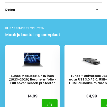
Delen
BIJPASSENDE PRODUCTEN
Maak je bestelling compleet
Lunso MacBook Air 15 inch
Lunso - Universele U
(2023-2026) Beschermfolie -
naar USB 3.0 / 2.0, USB
Full cover Screen protector
HDMI aluminium adapt
Zilver
Deliverytime
Deliverytime
14,99
34,99