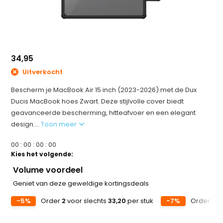
34,95
Uitverkocht
Bescherm je MacBook Air 15 inch (2023-2026) met de Dux
Ducis MacBook hoes Zwart. Deze stijlvolle cover biedt
geavanceerde bescherming, hitteafvoer en een elegant
design....
Toon meer
0
0
:
0
0
:
0
0
:
0
0
Kies het volgende:
Volume voordeel
Geniet van deze geweldige kortingsdeals
-5%
Order
2
voor slechts
33,20
per stuk
-7%
Order
5
v