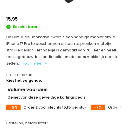
15,95
Beschikbaar
De Dux Ducis Bookcase Zwart is een handige manier om je
iPhone 17 Pro te beschermen en toch te pronken met zijn
strakke design. Het hoesje is gemaakt van PU-leer en heeft
een ingebouwde standfunctie om de hoes makkelijk neer te
zetten....
Toon meer
0
0
:
0
0
:
0
0
:
0
0
Kies het volgende:
Volume voordeel
Geniet van deze geweldige kortingsdeals
-5%
Order
2
voor slechts
15,15
per stuk
-7%
Order
5
vo
Bestel nu, betaal later!