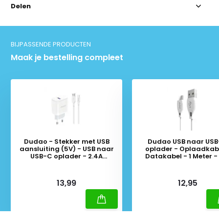
Delen
BIJPASSENDE PRODUCTEN
Maak je bestelling compleet
Dudao - Stekker met USB
Dudao USB naar US
aansluiting (5V) - USB naar
oplader - Oplaadkabe
USB-C oplader - 2.4A
Datakabel - 1 Meter -
oplaadkabel - Datakabel - 1
Meter - Wit
Deliverytime
Deliverytime
13,99
12,95