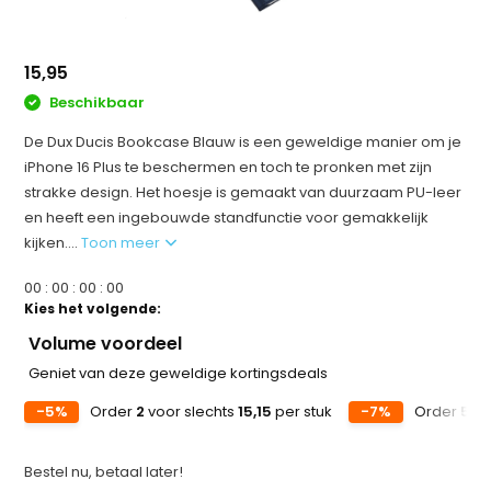
15,95
Beschikbaar
De Dux Ducis Bookcase Blauw is een geweldige manier om je
iPhone 16 Plus te beschermen en toch te pronken met zijn
strakke design. Het hoesje is gemaakt van duurzaam PU-leer
en heeft een ingebouwde standfunctie voor gemakkelijk
kijken....
Toon meer
0
0
:
0
0
:
0
0
:
0
0
Kies het volgende:
Volume voordeel
Geniet van deze geweldige kortingsdeals
-5%
Order
2
voor slechts
15,15
per stuk
-7%
Order
5
vo
Bestel nu, betaal later!