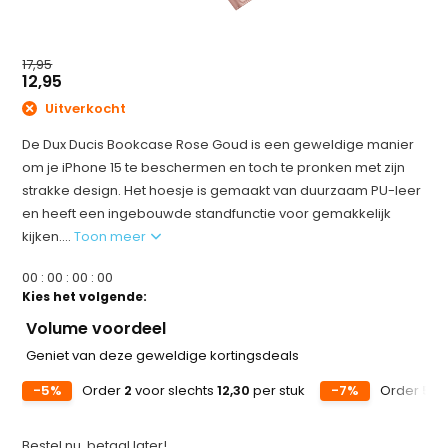
17,95
12,95
Uitverkocht
De Dux Ducis Bookcase Rose Goud is een geweldige manier
om je iPhone 15 te beschermen en toch te pronken met zijn
strakke design. Het hoesje is gemaakt van duurzaam PU-leer
en heeft een ingebouwde standfunctie voor gemakkelijk
kijken....
Toon meer
0
0
:
0
0
:
0
0
:
0
0
Kies het volgende:
Volume voordeel
Geniet van deze geweldige kortingsdeals
-5%
Order
2
voor slechts
12,30
per stuk
-7%
Order
5
vo
Bestel nu, betaal later!