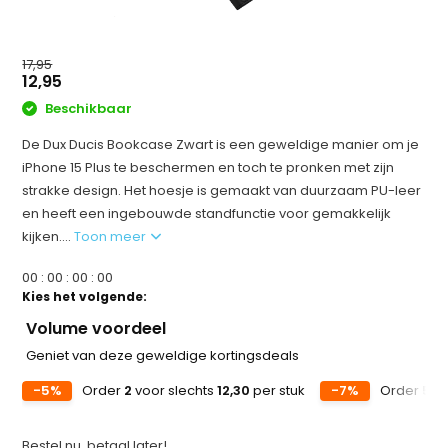
17,95
12,95
Beschikbaar
De Dux Ducis Bookcase Zwart is een geweldige manier om je
iPhone 15 Plus te beschermen en toch te pronken met zijn
strakke design. Het hoesje is gemaakt van duurzaam PU-leer
en heeft een ingebouwde standfunctie voor gemakkelijk
kijken....
Toon meer
0
0
:
0
0
:
0
0
:
0
0
Kies het volgende:
Volume voordeel
Geniet van deze geweldige kortingsdeals
-5%
Order
2
voor slechts
12,30
per stuk
-7%
Order
5
vo
Bestel nu, betaal later!