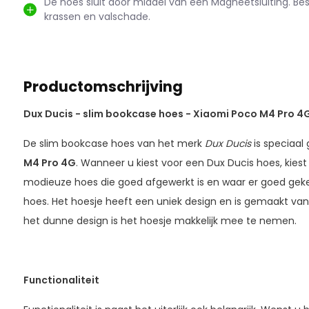
De hoes sluit door middel van een Magneetsluiting. B
krassen en valschade.
Productomschrijving
Dux Ducis - slim bookcase hoes - Xiaomi Poco M4 Pro 4G
De slim bookcase hoes van het merk
Dux Ducis
is speciaal
M4 Pro 4G
. Wanneer u kiest voor een Dux Ducis hoes, kiest
modieuze hoes die goed afgewerkt is en waar er goed gekek
hoes. Het hoesje heeft een uniek design en is gemaakt va
het dunne design is het hoesje makkelijk mee te nemen.
Functionaliteit