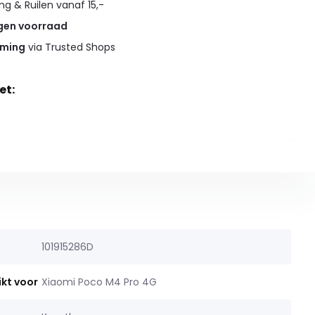
g & Ruilen vanaf 15,-
gen voorraad
rming
via Trusted Shops
et:
101915286D
ikt voor
Xiaomi Poco M4 Pro 4G