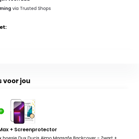
rming
via Trusted Shops
et:
s voor jou
 Max + Screenprotector
ax hoesje Dux Ducis Aimo Magsafe Backcover - Zwart +