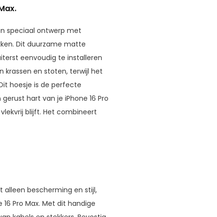
Max.
en speciaal ontwerp met
ekken. Dit duurzame matte
uiterst eenvoudig te installeren
 krassen en stoten, terwijl het
 Dit hoesje is de perfecte
 gerust hart van je iPhone 16 Pro
kvrij blijft. Het combineert
 alleen bescherming en stijl,
 16 Pro Max. Met dit handige
an kabels en stekkers. Bevestig