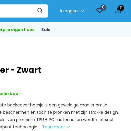
0
0
Inloggen
rp je eigen hoes
Sale
er - Zwart
schikbaar
afe backcover hoesje is een geweldige manier om je
te beschermen en toch te pronken met zijn strakke design.
akt van premium TPU + PC materiaal en wordt niet snel
rprint technologie....
Toon meer