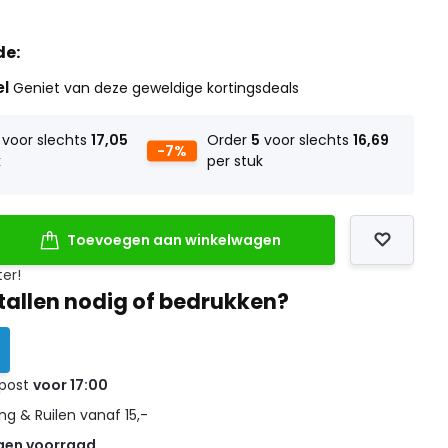
de:
el
Geniet van deze geweldige kortingsdeals
voor slechts
17,05
Order
5
voor slechts
16,69
-7%
k
per stuk
Toevoegen aan winkelwagen
ter!
tallen nodig of bedrukken?
 post
voor 17:00
g & Ruilen vanaf 15,-
gen voorraad