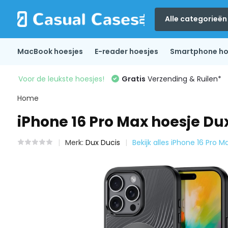
Alle categorieën
MacBook hoesjes
E-reader hoesjes
Smartphone ho
Voor de leukste hoesjes!
Gratis
Verzending & Ruilen*
Home
iPhone 16 Pro Max hoesje D
Merk:
Dux Ducis
Bekijk alles iPhone 16 Pro M