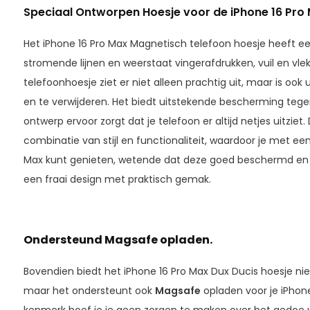
Speciaal Ontworpen Hoesje voor de iPhone 16 Pro 
Het iPhone 16 Pro Max Magnetisch telefoon hoesje heeft e
stromende lijnen en weerstaat vingerafdrukken, vuil en vl
telefoonhoesje ziet er niet alleen prachtig uit, maar is ook 
en te verwijderen. Het biedt uitstekende bescherming tegen
ontwerp ervoor zorgt dat je telefoon er altijd netjes uitziet.
combinatie van stijl en functionaliteit, waardoor je met een
Max kunt genieten, wetende dat deze goed beschermd en vle
een fraai design met praktisch gemak.
Ondersteund Magsafe opladen.
Bovendien biedt het iPhone 16 Pro Max Dux Ducis hoesje niet
maar het ondersteunt ook
Magsafe
opladen voor je iPhone
kenmerk hoef je je geen zorgen te maken over het gedoe v