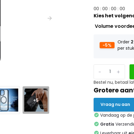
0
0
:
0
0
:
0
0
:
0
0
Kies het volgen
Volume voorde
Order
2
-5%
per stu
-
+
Bestel nu, betaal la
Grotere aan
+5
Vraag nu aan
Vandaag op de
Gratis
Verzendin
Leverbaar uit
ei