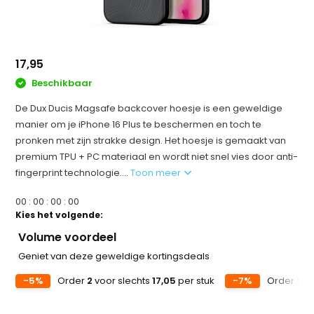
17,95
Beschikbaar
De Dux Ducis Magsafe backcover hoesje is een geweldige
manier om je iPhone 16 Plus te beschermen en toch te
pronken met zijn strakke design. Het hoesje is gemaakt van
premium TPU + PC materiaal en wordt niet snel vies door anti-
fingerprint technologie....
Toon meer
0
0
:
0
0
:
0
0
:
0
0
Kies het volgende:
Volume voordeel
Geniet van deze geweldige kortingsdeals
-5%
Order
2
voor slechts
17,05
per stuk
-7%
Order
5
vo