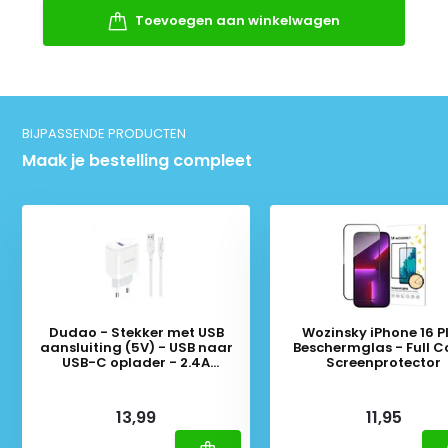
Toevoegen aan winkelwagen
BIJPASSENDE PRODUCTEN
Maak je bestelling compleet
Dudao - Stekker met USB
Wozinsky iPhone 16 P
aansluiting (5V) - USB naar
Beschermglas - Full C
USB-C oplader - 2.4A
Screenprotector
oplaadkabel - Datakabel - 1
Meter - Wit
Deliverytime
Deliverytime
13,99
11,95