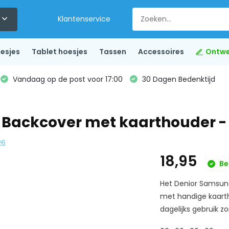
Klantenservice
esjes
Tablet hoesjes
Tassen
Accessoires
Ontwe
Vandaag op de post voor 17:00
30 Dagen Bedenktijd
 Backcover met kaarthouder -
26
18,95
Be
Het Denior Samsung
met handige kaarth
dagelijks gebruik z