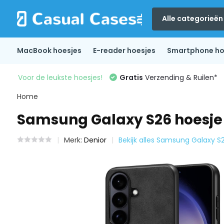
Alle categorieën
MacBook hoesjes
E-reader hoesjes
Smartphone ho
Voor de leukste hoesjes!
Gratis
Verzending & Ruilen*
Home
Samsung Galaxy S26 hoesje
Merk:
Denior
Bekijk alles Samsung Galaxy S