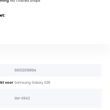
rming
via Trusted Shops
et:
6601201989A
ikt voor
Samsung Galaxy S26
SM-S942