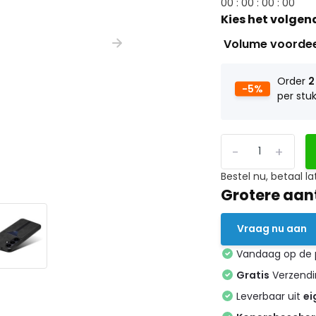
0
0
:
0
0
:
0
0
:
0
0
Kies het volgen
Volume voorde
Order
2
-5%
per stu
-
+
Bestel nu, betaal la
Grotere aan
Vraag nu aan
Vandaag op de
Gratis
Verzendin
Leverbaar uit
ei