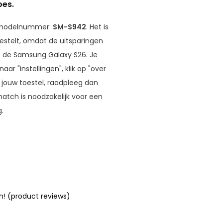
oes.
e modelnummer:
SM-S942
. Het is
estelt, omdat de uitsparingen
p de Samsung Galaxy S26. Je
r "instellingen", klik op "over
r jouw toestel, raadpleeg dan
 match is noodzakelijk voor een
.
n! (product reviews)