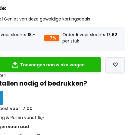
de:
el
Geniet van deze geweldige kortingsdeals
voor slechts
18,-
Order
5
voor slechts
17,62
-7%
k
per stuk
Toevoegen aan winkelwagen
ter!
tallen nodig of bedrukken?
 post
voor 17:00
g & Ruilen vanaf 15,-
gen voorraad