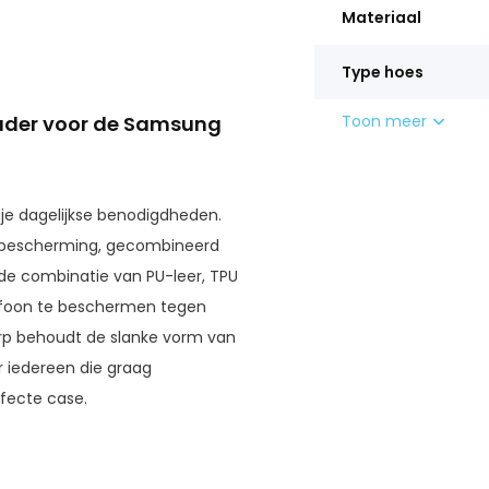
Materiaal
Type hoes
uder voor de Samsung
Toon meer
 je dagelijkse benodigdheden.
e bescherming, gecombineerd
e combinatie van PU-leer, TPU
lefoon te beschermen tegen
erp behoudt de slanke vorm van
oor iedereen die graag
rfecte case.