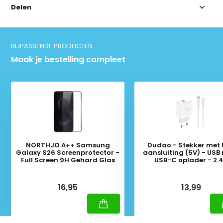
Delen
BIJPASSENDE PRODUCTEN
Maak je bestelling compleet
NORTHJO A++ Samsung
Dudao - Stekker met
Galaxy S26 Screenprotector -
aansluiting (5V) - USB
Full Screen 9H Gehard Glas
USB-C oplader - 2.
oplaadkabel - Datakabe
Meter - Wit
Deliverytime
Deliverytime
16,95
13,99