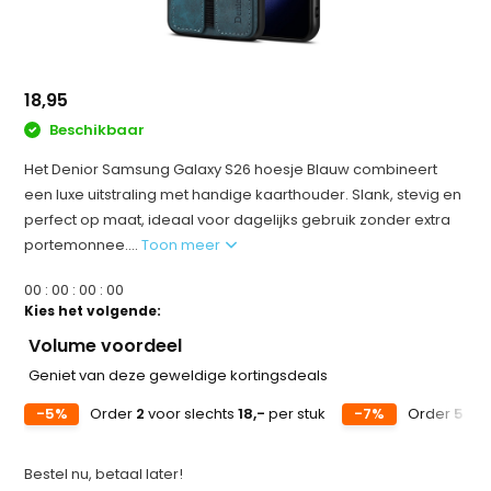
18,95
Beschikbaar
Het Denior Samsung Galaxy S26 hoesje Blauw combineert
een luxe uitstraling met handige kaarthouder. Slank, stevig en
perfect op maat, ideaal voor dagelijks gebruik zonder extra
portemonnee....
Toon meer
0
0
:
0
0
:
0
0
:
0
0
Kies het volgende:
Volume voordeel
Geniet van deze geweldige kortingsdeals
-5%
Order
2
voor slechts
18,-
per stuk
-7%
Order
5
voo
Bestel nu, betaal later!