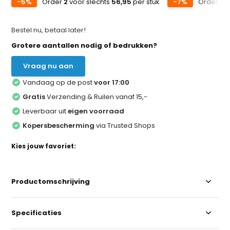
-5%
Order
2
voor slechts
56,95
per stuk
-7%
Order
5
v
Bestel nu, betaal later!
Grotere aantallen nodig of bedrukken?
Vraag nu aan
Vandaag op de post
voor 17:00
Gratis
Verzending & Ruilen vanaf 15,-
Leverbaar uit
eigen voorraad
Kopersbescherming
via Trusted Shops
Kies jouw favoriet:
Productomschrijving
Specificaties