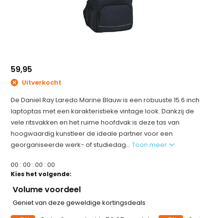
59,95
Uitverkocht
De Daniel Ray Laredo Marine Blauw is een robuuste 15.6 inch
laptoptas met een karakteristieke vintage look. Dankzij de
vele ritsvakken en het ruime hoofdvak is deze tas van
hoogwaardig kunstleer de ideale partner voor een
georganiseerde werk- of studiedag...
Toon meer
0
0
:
0
0
:
0
0
:
0
0
Kies het volgende:
Volume voordeel
Geniet van deze geweldige kortingsdeals