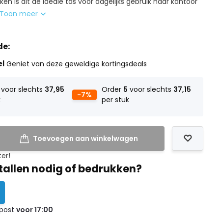
n is dit de ideale tas voor dagelijks gebruik naar kantoor
Toon meer
de:
el
Geniet van deze geweldige kortingsdeals
voor slechts
37,95
Order
5
voor slechts
37,15
-7%
k
per stuk
Toevoegen aan winkelwagen
ter!
tallen nodig of bedrukken?
 post
voor 17:00