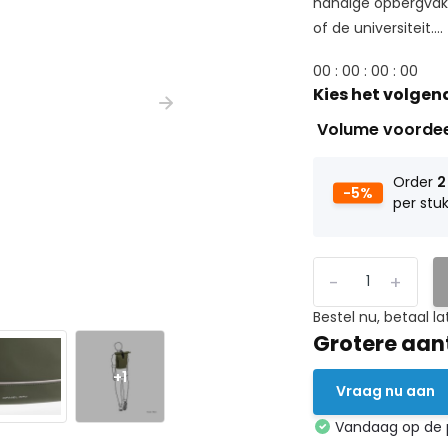
handige opbergvakke
of de universiteit....
0
0
:
0
0
:
0
0
:
0
0
Kies het volgen
Volume voorde
Order
2
-5%
per stu
-
+
Bestel nu, betaal la
Grotere aan
+1
Vraag nu aan
Vandaag op de