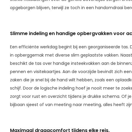
opgeborgen blijven, terwijl ze toch in een handomdraai bere
Slimme indeling en handige opbergvakken voor ac
Een efficiënte werkdag begint bij een georganiseerde tas. D
in opberggemak met diverse slim geplaatste vakken. Naas
beschikt de tas over handige insteekvakken aan de binnenz
pennen en visitekaartjes. Aan de voorzijde bevindt zich een 
zaken die je snel bij de hand wilt hebben, zoals een oplaad
schijf. Door de logische indeling hoef je nooit meer te zoeke
zorgt voor rust en overzicht tijdens je drukke schema. Of j
bijbaan sjeest of van meeting naar meeting, alles heeft zijn
Maximaal draagcomfort tijdens elke reis.