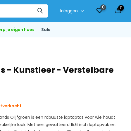
0
0
Inloggen
rp je eigen hoes
Sale
s - Kunstleer - Verstelbare
itverkocht
ands Olijfgroen is een robuuste laptoptas voor wie houdt
akelijke look. Met een gewatteerd 15.6 inch laptopvak en