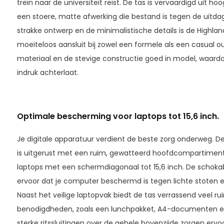
trein naar de universiteit reist. De tas is vervaardigd uit 
een stoere, matte afwerking die bestand is tegen de uitdag
strakke ontwerp en de minimalistische details is de Highlan
moeiteloos aansluit bij zowel een formele als een casual outf
materiaal en de stevige constructie goed in model, waardoo
indruk achterlaat.
Optimale bescherming voor laptops tot 15,6 inch.
Je digitale apparatuur verdient de beste zorg onderweg. De
is uitgerust met een ruim, gewatteerd hoofdcompartiment 
laptops met een schermdiagonaal tot 15,6 inch. De schoka
ervoor dat je computer beschermd is tegen lichte stoten en
Naast het veilige laptopvak biedt de tas verrassend veel r
benodigdheden, zoals een lunchpakket, A4-documenten 
sterke ritssluitingen over de gehele bovenzijde zorgen ervoor