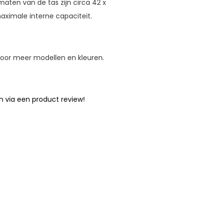
aten van de tas zijn circa 42 x
aximale interne capaciteit.
or meer modellen en kleuren.
n via een product review!