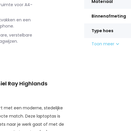
Materiaal
ruimte voor A4-
Binnenafmeting
ekvakken en een
tphone.
Type hoes
are, verstelbare
agwijzen.
Toon meer
niel Ray Highlands
rt met een moderne, stedelijke
fecte match. Deze laptoptas is
iets naar je werk gaat of met de