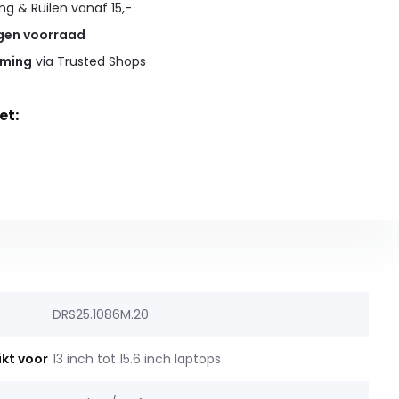
g & Ruilen vanaf 15,-
gen voorraad
rming
via Trusted Shops
et:
DRS25.1086M.20
ikt voor
13 inch tot 15.6 inch laptops