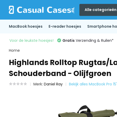
Alle categorieën
MacBook hoesjes
E-reader hoesjes
Smartphone ho
Voor de leukste hoesjes!
Gratis
Verzending & Ruilen*
Home
Highlands Rolltop Rugtas/Lap
Schouderband - Olijfgroen
Merk:
Daniel Ray
Bekijk alles MacBook Pro 1