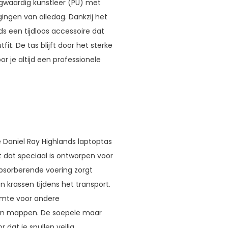
hoogwaardig kunstleer (PU) met
ingen van alledag. Dankzij het
ds een tijdloos accessoire dat
it. De tas blijft door het sterke
r je altijd een professionele
 Daniel Ray Highlands laptoptas
dat speciaal is ontworpen voor
bsorberende voering zorgt
 krassen tijdens het transport.
uimte voor andere
en mappen. De soepele maar
 dat je spullen veilig