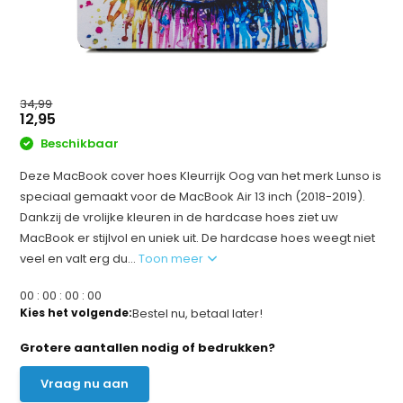
34,99
12,95
Beschikbaar
Deze MacBook cover hoes Kleurrijk Oog van het merk Lunso is
speciaal gemaakt voor de MacBook Air 13 inch (2018-2019).
Dankzij de vrolijke kleuren in de hardcase hoes ziet uw
MacBook er stijlvol en uniek uit. De hardcase hoes weegt niet
veel en valt erg du...
Toon meer
0
0
:
0
0
:
0
0
:
0
0
Kies het volgende:
Bestel nu, betaal later!
Grotere aantallen nodig of bedrukken?
Vraag nu aan