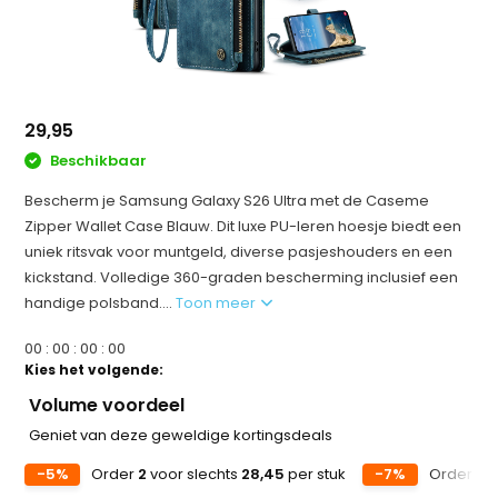
29,95
Beschikbaar
Bescherm je Samsung Galaxy S26 Ultra met de Caseme
Zipper Wallet Case Blauw. Dit luxe PU-leren hoesje biedt een
uniek ritsvak voor muntgeld, diverse pasjeshouders en een
kickstand. Volledige 360-graden bescherming inclusief een
handige polsband....
Toon meer
0
0
:
0
0
:
0
0
:
0
0
Kies het volgende:
Volume voordeel
Geniet van deze geweldige kortingsdeals
-5%
Order
2
voor slechts
28,45
per stuk
-7%
Order
5
v