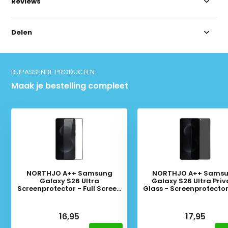
Reviews
Delen
BIJPASSENDE PRODUCTEN
Maak je bestelling compleet
NORTHJO A++ Samsung
NORTHJO A++ Sams
Galaxy S26 Ultra
Galaxy S26 Ultra Pri
Screenprotector - Full Screen
Glass - Screenprotector 
9H Gehard Glas
Screen 9H Gehard G
Deliverytime
Deliverytime
16,95
17,95