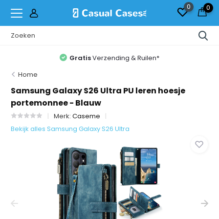
0
0
ing & Ruilen*
Vandaag op de post 
Home
Samsung Galaxy S26 Ultra PU leren hoesje
portemonnee - Blauw
Merk:
Caseme
Bekijk alles Samsung Galaxy S26 Ultra