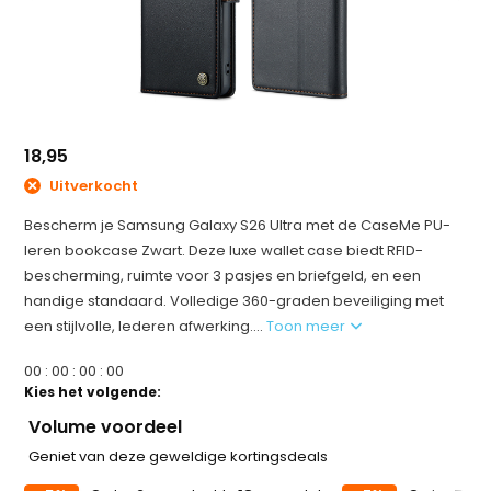
18,95
Uitverkocht
Bescherm je Samsung Galaxy S26 Ultra met de CaseMe PU-
leren bookcase Zwart. Deze luxe wallet case biedt RFID-
bescherming, ruimte voor 3 pasjes en briefgeld, en een
handige standaard. Volledige 360-graden beveiliging met
een stijlvolle, lederen afwerking....
Toon meer
0
0
:
0
0
:
0
0
:
0
0
Kies het volgende:
Volume voordeel
Geniet van deze geweldige kortingsdeals