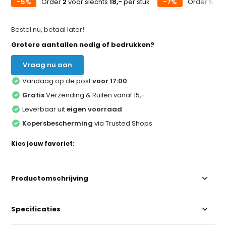
-5%
Order
2
voor slechts
18,-
per stuk
-7%
Order
5
voo
Bestel nu, betaal later!
Grotere aantallen nodig of bedrukken?
Vraag nu aan
Vandaag op de post
voor 17:00
Gratis
Verzending & Ruilen vanaf 15,-
Leverbaar uit
eigen voorraad
Kopersbescherming
via Trusted Shops
Kies jouw favoriet:
Productomschrijving
Specificaties