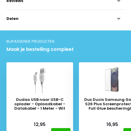
Reviews
Delen
BIJPASSENDE PRODUCTEN
Maak je bestelling compleet
Dudao USB naar USB-C
Dux Ducis Samsung Ga
oplader - Oplaadkabel -
S26 Plus Screenprotec
Datakabel - 1 Meter - Wit
Full Glue beschermg
Deliverytime
Deliverytime
12,95
16,95