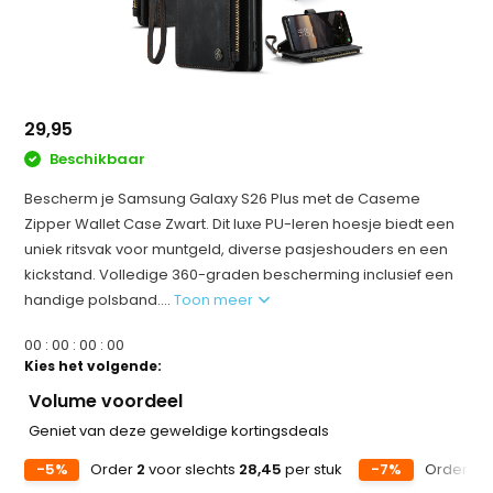
29,95
Beschikbaar
Bescherm je Samsung Galaxy S26 Plus met de Caseme
Zipper Wallet Case Zwart. Dit luxe PU-leren hoesje biedt een
uniek ritsvak voor muntgeld, diverse pasjeshouders en een
kickstand. Volledige 360-graden bescherming inclusief een
handige polsband....
Toon meer
0
0
:
0
0
:
0
0
:
0
0
Kies het volgende:
Volume voordeel
Geniet van deze geweldige kortingsdeals
-5%
Order
2
voor slechts
28,45
per stuk
-7%
Order
5
v