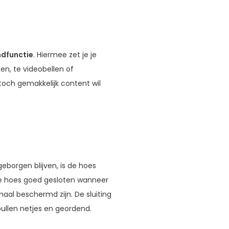
dfunctie
. Hiermee zet je je
en, te videobellen of
toch gemakkelijk content wil
geborgen blijven, is de hoes
t de hoes goed gesloten wanneer
maal beschermd zijn. De sluiting
ullen netjes en geordend.