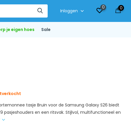
0
0
Inloggen
rp je eigen hoes
Sale
tverkocht
rtemonnee tasje Bruin voor de Samsung Galaxy S26 biedt
 pasjeshouders en een ritsvak. Stijlvol, multifunctioneel en
r