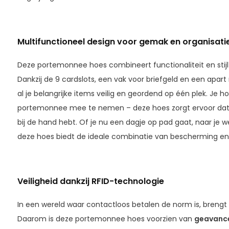
Multifunctioneel design voor gemak en organisati
Deze portemonnee hoes combineert functionaliteit en stijl
Dankzij de 9 cardslots, een vak voor briefgeld en een apart
al je belangrijke items veilig en geordend op één plek. Je h
portemonnee mee te nemen – deze hoes zorgt ervoor dat je
bij de hand hebt. Of je nu een dagje op pad gaat, naar je 
deze hoes biedt de ideale combinatie van bescherming en
Veiligheid dankzij RFID-technologie
In een wereld waar contactloos betalen de norm is, brengt d
Daarom is deze portemonnee hoes voorzien van
geavance