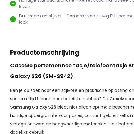
Handige standaardfunctie – Perfect voor handsfree vi
lezen.
Duurzaam en stijlvol – Gemaakt van stevig PU-leer me
look.
Productomschrijving
CaseMe portemonnee tasje/telefoontasje B
Galaxy S26 (SM-S942).
Ben je op zoek naar een stijlvolle en praktische oplossing 
spullen altijd binnen handbereik te hebben? De
CaseMe po
Samsung Galaxy S26
biedt niet alleen optimale beschermi
handige opbergruimte voor pasjes, contant geld en zelfs 
vintage ontwerp en hoogwaardige materialen is dit het per
dagelijks gebruik.