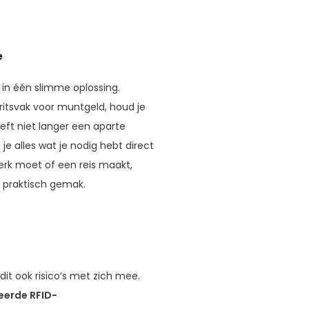
e
 in één slimme oplossing.
 ritsvak voor muntgeld, houd je
oeft niet langer een aparte
 alles wat je nodig hebt direct
werk moet of een reis maakt,
 praktisch gemak.
it ook risico’s met zich mee.
erde RFID-