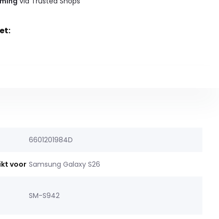
rming
via Trusted Shops
et:
6601201984D
ikt voor
Samsung Galaxy S26
SM-S942