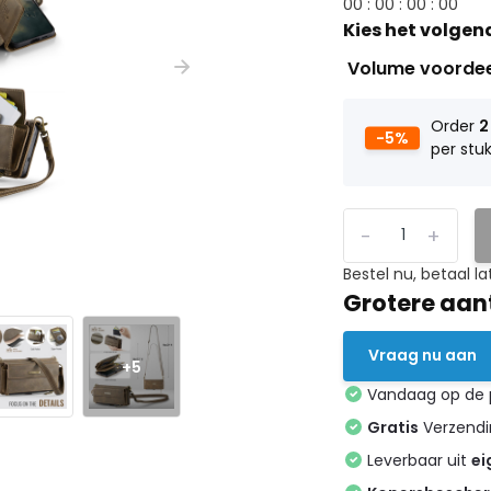
0
0
:
0
0
:
0
0
:
0
0
Kies het volgen
Volume voorde
Order
2
-5%
per stu
-
+
Bestel nu, betaal la
Grotere aan
Vraag nu aan
+5
Vandaag op de
Gratis
Verzendin
Leverbaar uit
ei