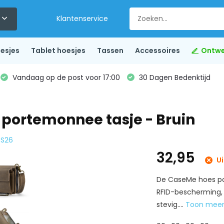
Klantenservice
esjes
Tablet hoesjes
Tassen
Accessoires
Ontwe
Vandaag op de post voor 17:00
30 Dagen Bedenktijd
portemonnee tasje - Bruin
 S26
32,95
Ui
De CaseMe hoes po
RFID-bescherming, 9
stevig....
Toon mee