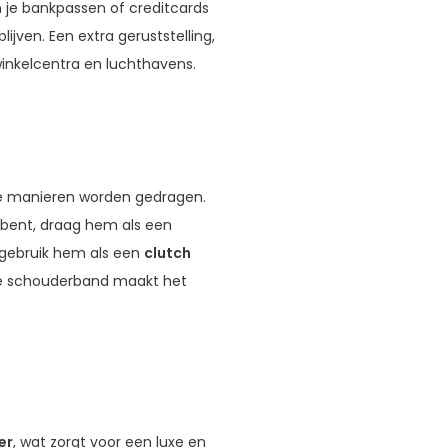
 je bankpassen of creditcards
ijven. Een extra geruststelling,
inkelcentra en luchthavens.
de manieren worden gedragen.
bent, draag hem als een
 gebruik hem als een
clutch
bare schouderband maakt het
er
, wat zorgt voor een luxe en