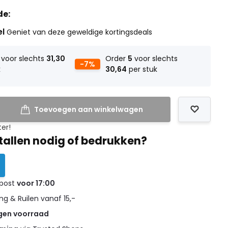
de:
el
Geniet van deze geweldige kortingsdeals
voor slechts
31,30
Order
5
voor slechts
-7%
k
30,64
per stuk
Toevoegen aan winkelwagen
ter!
tallen nodig of bedrukken?
 post
voor 17:00
g & Ruilen vanaf 15,-
gen voorraad