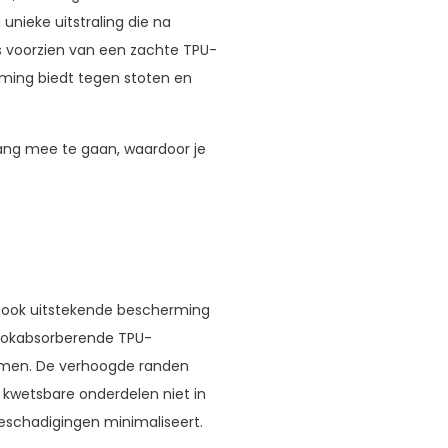
unieke uitstraling die na
is voorzien van een zachte TPU-
rming biedt tegen stoten en
lang mee te gaan, waardoor je
es ook uitstekende bescherming
chokabsorberende TPU-
komen. De verhoogde randen
kwetsbare onderdelen niet in
eschadigingen minimaliseert.