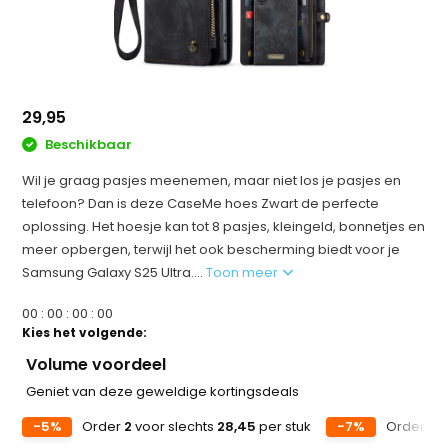
29,95
Beschikbaar
Wil je graag pasjes meenemen, maar niet los je pasjes en
telefoon? Dan is deze CaseMe hoes Zwart de perfecte
oplossing. Het hoesje kan tot 8 pasjes, kleingeld, bonnetjes en
meer opbergen, terwijl het ook bescherming biedt voor je
Samsung Galaxy S25 Ultra....
Toon meer
0
0
:
0
0
:
0
0
:
0
0
Kies het volgende:
Volume voordeel
Geniet van deze geweldige kortingsdeals
-5%
Order
2
voor slechts
28,45
per stuk
-7%
Order
5
v