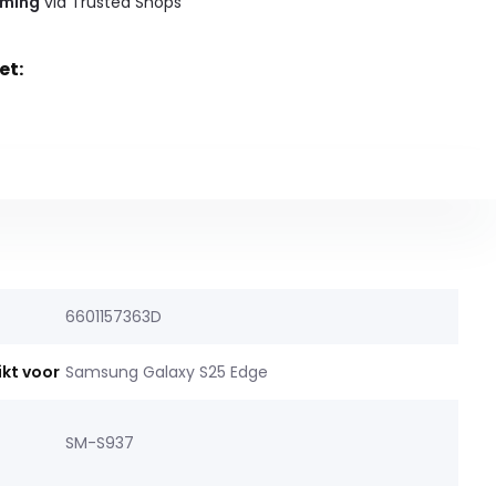
rming
via Trusted Shops
et:
6601157363D
ikt voor
Samsung Galaxy S25 Edge
SM-S937