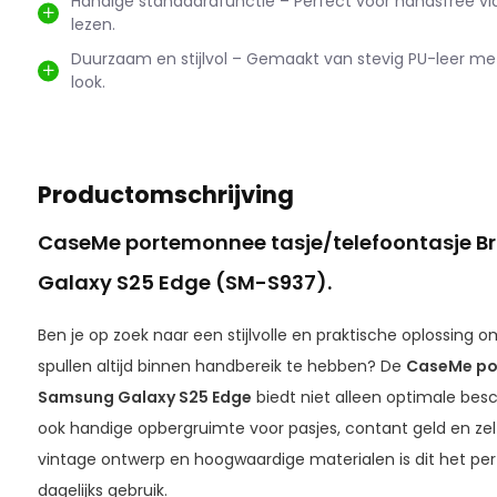
Handige standaardfunctie – Perfect voor handsfree vi
lezen.
Duurzaam en stijlvol – Gemaakt van stevig PU-leer me
look.
Productomschrijving
CaseMe portemonnee tasje/telefoontasje B
Galaxy S25 Edge (SM-S937).
Ben je op zoek naar een stijlvolle en praktische oplossing 
spullen altijd binnen handbereik te hebben? De
CaseMe po
Samsung Galaxy S25 Edge
biedt niet alleen optimale bes
ook handige opbergruimte voor pasjes, contant geld en ze
vintage ontwerp en hoogwaardige materialen is dit het per
dagelijks gebruik.