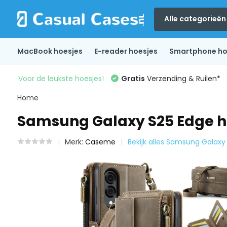
Alle categorieën
MacBook hoesjes
E-reader hoesjes
Smartphone ho
Voor de leukste hoesjes!
Gratis
Verzending & Ruilen*
Home
Samsung Galaxy S25 Edge ho
Merk:
Caseme
Bekijk alles Samsung Galaxy