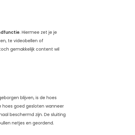
dfunctie
. Hiermee zet je je
en, te videobellen of
toch gemakkelijk content wil
geborgen blijven, is de hoes
t de hoes goed gesloten wanneer
maal beschermd zijn. De sluiting
ullen netjes en geordend.