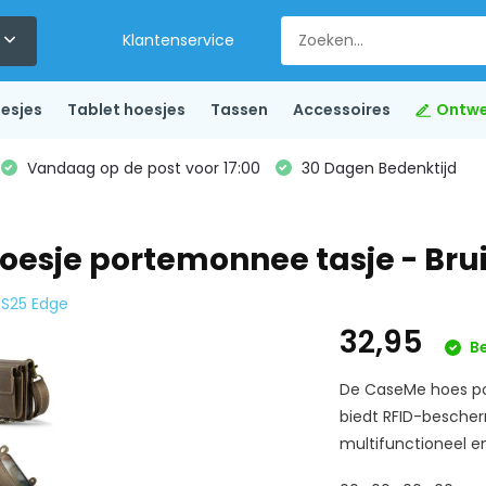
Klantenservice
esjes
Tablet hoesjes
Tassen
Accessoires
Ontwe
Vandaag op de post voor 17:00
30 Dagen Bedenktijd
esje portemonnee tasje - Bru
 S25 Edge
32,95
Be
De CaseMe hoes po
biedt RFID-bescherm
multifunctioneel en 