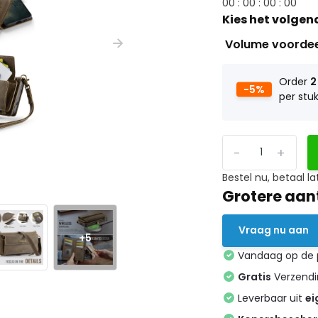
0
0
:
0
0
:
0
0
:
0
0
Kies het volgen
Volume voorde
Order
2
-5%
per stu
-
+
Bestel nu, betaal la
Grotere aan
Vraag nu aan
+5
Vandaag op de
Gratis
Verzendin
Leverbaar uit
ei