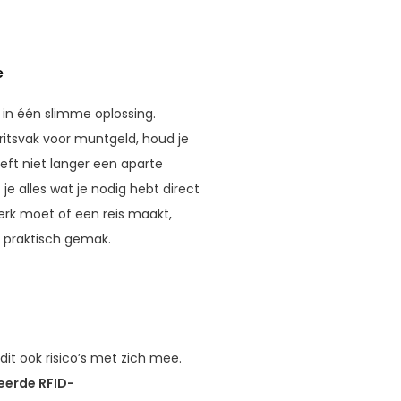
e
 in één slimme oplossing.
 ritsvak voor muntgeld, houd je
oeft niet langer een aparte
 alles wat je nodig hebt direct
werk moet of een reis maakt,
 praktisch gemak.
it ook risico’s met zich mee.
erde RFID-