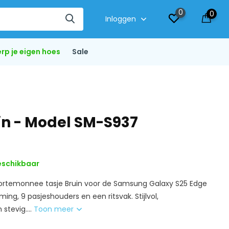
0
0
Inloggen
rp je eigen hoes
Sale
in - Model SM-S937
schikbaar
rtemonnee tasje Bruin voor de Samsung Galaxy S25 Edge
ing, 9 pasjeshouders en een ritsvak. Stijlvol,
stevig....
Toon meer