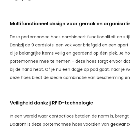
Multifunctioneel design voor gemak en organisati
Deze portemonnee hoes combineert functionaliteit en stijl
Dankzij de 9 cardslots, een vak voor briefgeld en een apart
al je belangrijke items veilig en geordend op één plek. Je h
portemonnee mee te nemen – deze hoes zorgt ervoor dat je
bij de hand hebt. Of je nu een dagje op pad gaat, naar je 
deze hoes biedt de ideale combinatie van bescherming en
Veiligheid dankzij RFID-technologie
In een wereld waar contactloos betalen de norm is, brengt d
Daarom is deze portemonnee hoes voorzien van
geavance