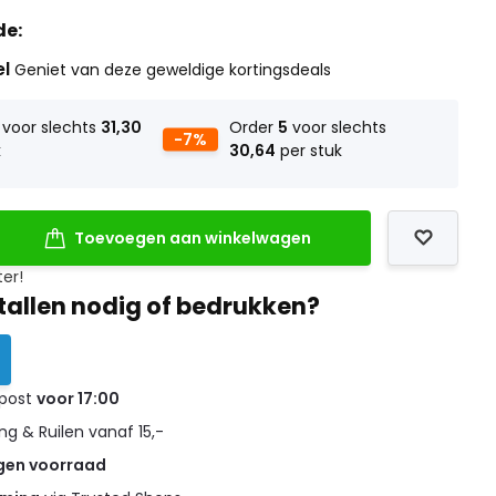
de:
el
Geniet van deze geweldige kortingsdeals
voor slechts
31,30
Order
5
voor slechts
-7%
k
30,64
per stuk
Toevoegen aan winkelwagen
ter!
tallen nodig of bedrukken?
 post
voor 17:00
g & Ruilen vanaf 15,-
gen voorraad