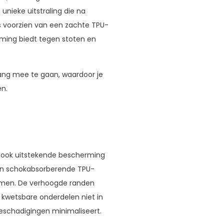
unieke uitstraling die na
is voorzien van een zachte TPU-
rming biedt tegen stoten en
lang mee te gaan, waardoor je
en.
es ook uitstekende bescherming
 en schokabsorberende TPU-
komen. De verhoogde randen
kwetsbare onderdelen niet in
eschadigingen minimaliseert.