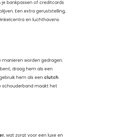
 je bankpassen of creditcards
ijven. Een extra geruststelling,
inkelcentra en luchthavens.
de manieren worden gedragen.
bent, draag hem als een
 gebruik hem als een
clutch
bare schouderband maakt het
er
, wat zorgt voor een luxe en